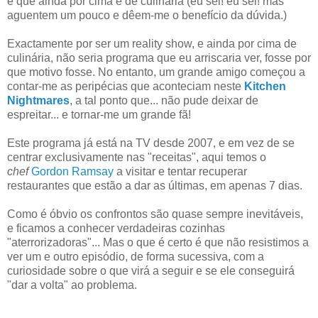
e que ainda por cima é de culinária (eu sei! eu sei! mas
aguentem um pouco e dêem-me o benefício da dúvida.)
Exactamente por ser um reality show, e ainda por cima de
culinária, não seria programa que eu arriscaria ver, fosse por
que motivo fosse. No entanto, um grande amigo começou a
contar-me as peripécias que aconteciam neste
Kitchen
Nightmares
, a tal ponto que... não pude deixar de
espreitar... e tornar-me um grande fã!
Este programa já está na TV desde 2007, e em vez de se
centrar exclusivamente nas "receitas", aqui temos o
chef
Gordon Ramsay
a visitar e tentar recuperar
restaurantes que estão a dar as últimas, em apenas 7 dias.
Como é óbvio os confrontos são quase sempre inevitáveis,
e ficamos a conhecer verdadeiras cozinhas
"aterrorizadoras"... Mas o que é certo é que não resistimos a
ver um e outro episódio, de forma sucessiva, com a
curiosidade sobre o que virá a seguir e se ele conseguirá
"dar a volta" ao problema.