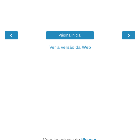
‹
›
Página inicial
Ver a versão da Web
Com tecnologia do
Blogger
.