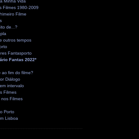
da Minha Vida
s Filmes 1980-2009
rimeiro Filme
s
ito de...?
pla
e outros tempos
orto
res Fantasporto
ário Fantas 2022*
é ao fim do filme?
or Diálogo
em intervalo
s Filmes
 nos Filmes
o Porto
em Lisboa