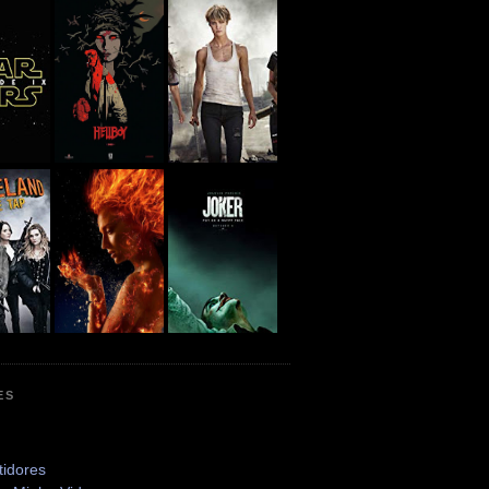
ES
tidores