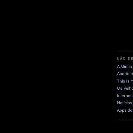
NÃO DE
A Minha
Aberto 
This Is 
Os Velh
Internet
Notícias
Apps do