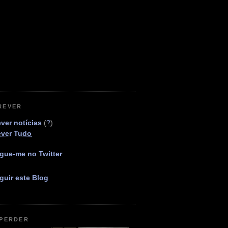
REVER
ver notícias
(
?
)
ever Tudo
gue-me no Twitter
guir este Blog
 PERDER