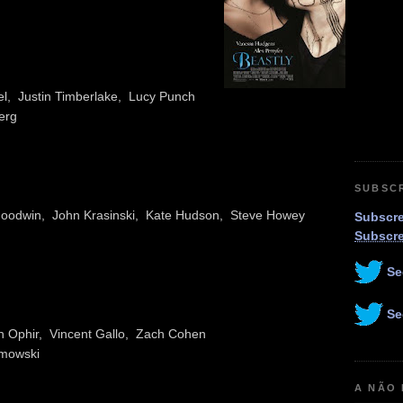
l, Justin Timberlake, Lucy Punch
erg
SUBSC
r Goodwin, John Krasinski, Kate Hudson, Steve Howey
Subscre
Subscr
Se
Se
ch Ophir, Vincent Gallo, Zach Cohen
imowski
A NÃO