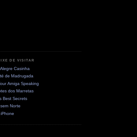
IXE DE VISITAR
 Alegre Casinha
até de Madrugada
Your Amiga Speaking
otes dos Marretas
's Best Secrets
 sem Norte
 iPhone