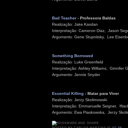
Bad Teacher
- Professora Baldas
Realização: Jake Kasdan
Interpretação: Cameron Diaz, Jason Sege
Argumento: Gene Stupnitsky, Lee Eisenb
Something Borrowed
Realização: Luke Greenfield
Interpretação: Ashley Williams, Ginnife
Argumento: Jennie Snyder
Essential Killing
- Matar para Viver
Realização: Jerzy Skolimowski
Interpretação: Emmanuelle Seigner, Ifta
Argumento: Ewa Piaskowska, Jerzy Skol
POSTED BY
CARLOS MARTINS
AT
07:39