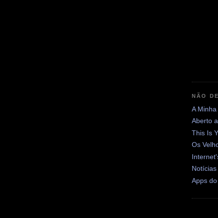
NÃO DE
A Minha
Aberto 
This Is 
Os Velh
Internet
Notícias
Apps do