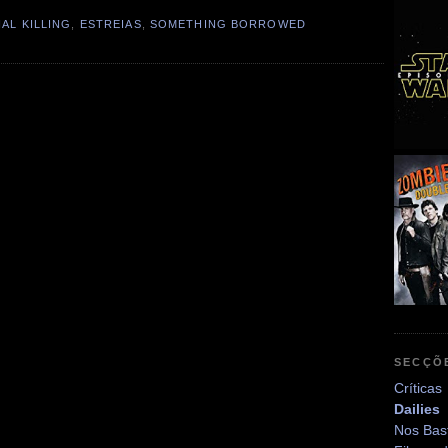
AL KILLING
,
ESTREIAS
,
SOMETHING BORROWED
SECÇÕ
Críticas
Dailies
Nos Bas