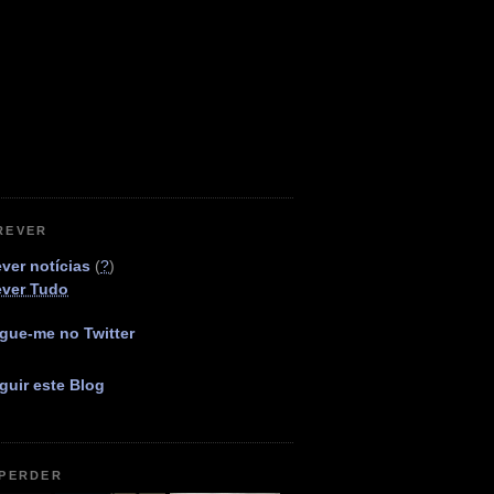
REVER
ver notícias
(
?
)
ever Tudo
gue-me no Twitter
guir este Blog
 PERDER