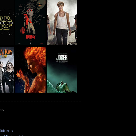
ES
tidores