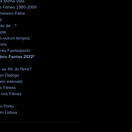
da Minha Vida
s Filmes 1980-2009
rimeiro Filme
s
ito de...?
pla
e outros tempos
orto
res Fantasporto
ário Fantas 2022*
é ao fim do filme?
or Diálogo
em intervalo
s Filmes
 nos Filmes
o Porto
em Lisboa