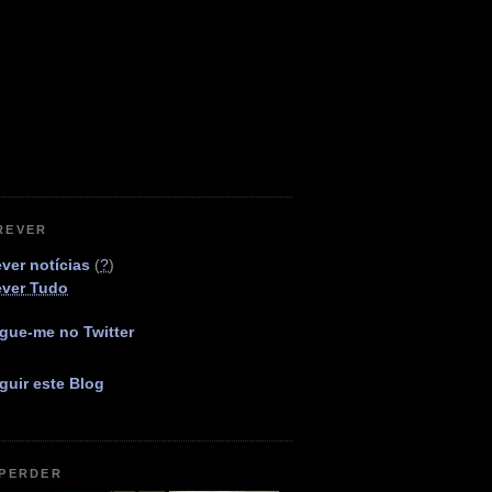
REVER
ver notícias
(
?
)
ever Tudo
gue-me no Twitter
guir este Blog
 PERDER