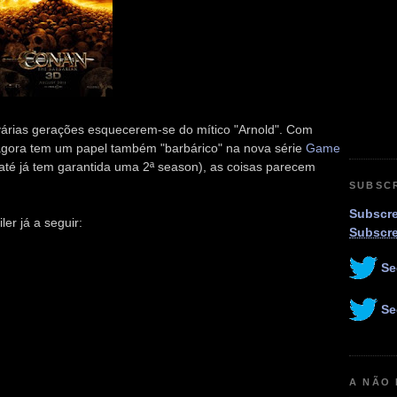
 várias gerações esquecerem-se do mítico "Arnold". Com
 agora tem um papel também "barbárico" na nova série
Game
 até já tem garantida uma 2ª season), as coisas parecem
SUBSC
Subscre
ler já a seguir:
Subscr
Se
Se
A NÃO