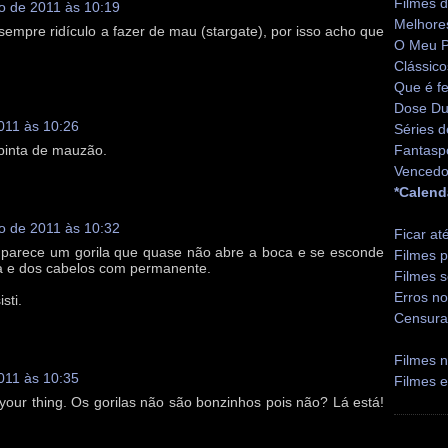
Filmes 
o de 2011 às 10:19
Melhore
empre ridículo a fazer de mau (stargate), por isso acho que
O Meu P
Clássico
Que é fe
Dose Du
011 às 10:26
Séries d
pinta de mauzão.
Fantasp
Vencedo
*Calend
o de 2011 às 10:32
Ficar at
, parece um gorila que quase não abre a boca e se esconde
Filmes p
a e dos cabelos com permanente.
Filmes s
Erros no
sti.
Censura
Filmes n
011 às 10:35
Filmes 
ot your thing. Os gorilas não são bonzinhos pois não? Lá está!