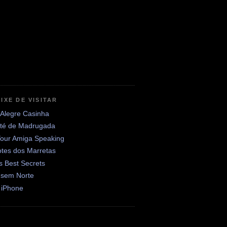
IXE DE VISITAR
 Alegre Casinha
até de Madrugada
Your Amiga Speaking
otes dos Marretas
's Best Secrets
 sem Norte
 iPhone