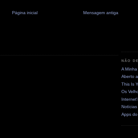
Página inicial
Mensagem antiga
NÃO DE
A Minha
Aberto 
This Is 
Os Velh
Internet
Notícias
Apps do