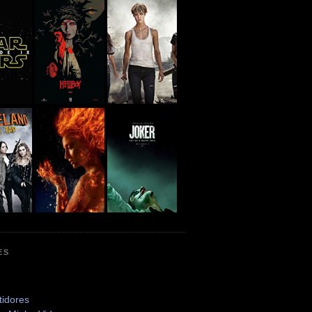
ES
tidores