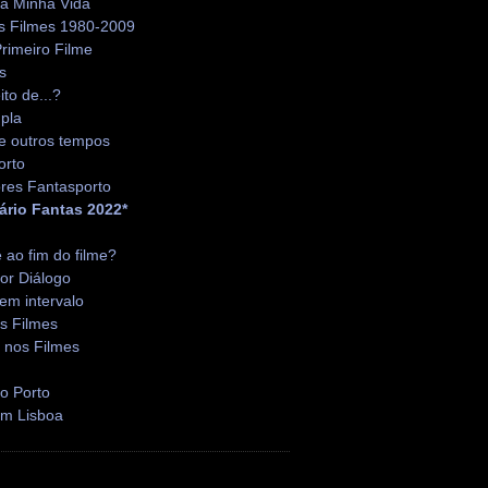
da Minha Vida
s Filmes 1980-2009
rimeiro Filme
s
ito de...?
pla
e outros tempos
orto
res Fantasporto
ário Fantas 2022*
é ao fim do filme?
or Diálogo
em intervalo
s Filmes
 nos Filmes
o Porto
em Lisboa