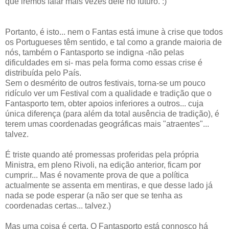
que iremos falar mais vezes dele no futuro. :)
Portanto, é isto... nem o Fantas está imune à crise que todos
os Portugueses têm sentido, e tal como a grande maioria de
nós, também o Fantasporto se indigna -não pelas
dificuldades em si- mas pela forma como essas crise é
distribuída pelo País.
Sem o desmérito de outros festivais, torna-se um pouco
ridículo ver um Festival com a qualidade e tradição que o
Fantasporto tem, obter apoios inferiores a outros... cuja
única diferença (para além da total ausência de tradição), é
terem umas coordenadas geográficas mais "atraentes"...
talvez.
É triste quando até promessas proferidas pela própria
Ministra, em pleno Rivoli, na edição anterior, ficam por
cumprir... Mas é novamente prova de que a política
actualmente se assenta em mentiras, e que desse lado já
nada se pode esperar (a não ser que se tenha as
coordenadas certas... talvez.)
Mas uma coisa é certa. O Fantasporto está connosco há