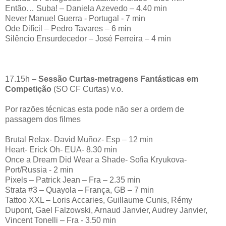
Então… Suba! – Daniela Azevedo – 4.40 min
Never Manuel Guerra - Portugal - 7 min
Ode Difícil – Pedro Tavares – 6 min
Silêncio Ensurdecedor – José Ferreira – 4 min
17.15h –
Sessão Curtas-metragens Fantásticas em
Competição
(SO CF Curtas) v.o.
Por razões técnicas esta pode não ser a ordem de
passagem dos filmes
Brutal Relax- David Muñoz- Esp – 12 min
Heart- Erick Oh- EUA- 8.30 min
Once a Dream Did Wear a Shade- Sofia Kryukova-
Port/Russia - 2 min
Pixels – Patrick Jean – Fra – 2.35 min
Strata #3 – Quayola – França, GB – 7 min
Tattoo XXL – Loris Accaries, Guillaume Cunis, Rémy
Dupont, Gael Falzowski, Arnaud Janvier, Audrey Janvier,
Vincent Tonelli – Fra - 3.50 min