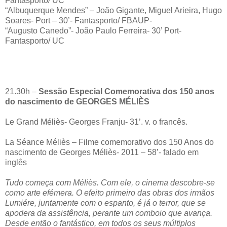
Fantasporto/ UC
“Albuquerque Mendes” – João Gigante, Miguel Arieira, Hugo
Soares- Port – 30’- Fantasporto/ FBAUP-
“Augusto Canedo”- João Paulo Ferreira- 30’ Port-
Fantasporto/ UC
21.30h –
Sessão Especial Comemorativa
dos 150 anos
do nascimento de GEORGES MÉLIÈS
Le Grand Méliès- Georges Franju- 31’. v. o francês.
La Séance Méliès – Filme comemorativo dos 150 Anos do
nascimento de Georges Méliès- 2011 – 58’- falado em
inglês
Tudo começa com Méliès. Com ele, o cinema descobre-se
como arte efémera. O efeito primeiro das obras dos irmãos
Lumiére, juntamente com o espanto, é já o terror, que se
apodera da assistência, perante um comboio que avança.
Desde então o fantástico, em todos os seus múltiplos