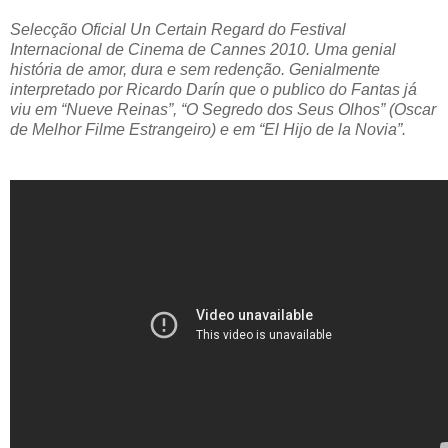
Selecção Oficial Un Certain Regard do Festival
Internacional de Cinema de Cannes 2010. Uma genial
história de amor, dura e sem redenção. Genialmente
interpretado por Ricardo Darín que o publico do Fantas já
viu em “Nueve Reinas”, “O Segredo dos Seus Olhos” (Oscar
de Melhor Filme Estrangeiro) e em “El Hijo de la Novia”.