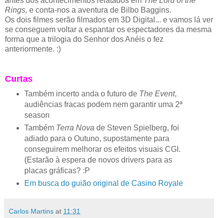
antes dos acontecimentos relatados em
The Lord of the
Rings,
e conta-nos a aventura de Bilbo Baggins.
Os dois filmes serão filmados em 3D Digital... e vamos lá ver
se conseguem voltar a espantar os espectadores da mesma
forma que a trilogia do Senhor dos Anéis o fez
anteriormente. :)
Curtas
Também incerto anda o futuro de
The Event
,
audiências fracas podem nem garantir uma 2ª
season
Também
Terra Nova
de Steven Spielberg, foi
adiado para o Outuno, supostamente para
conseguirem melhorar os efeitos visuais CGI.
(Estarão à espera de novos drivers para as
placas gráficas? :P
Em busca do guião original de Casino Royale
Carlos Martins
at
11:31