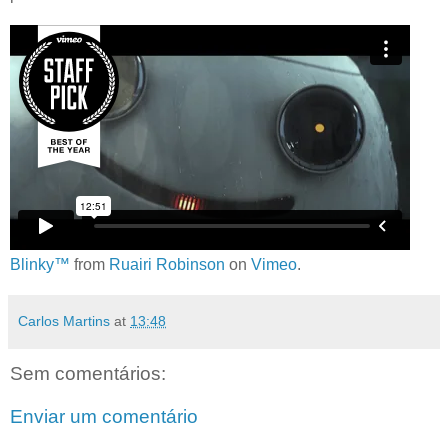
Blinky™
from
Ruairi Robinson
on
Vimeo
.
Carlos Martins
at
13:48
Sem comentários:
Enviar um comentário