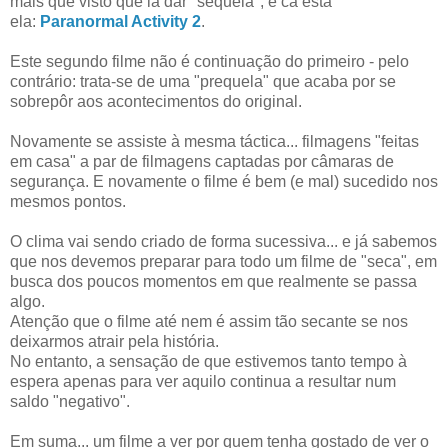
mais que visto que ia dar "sequela", e cá está
ela:
Paranormal Activity 2
.
Este segundo filme não é continuação do primeiro - pelo
contrário: trata-se de uma "prequela" que acaba por se
sobrepôr aos acontecimentos do original.
Novamente se assiste à mesma táctica... filmagens "feitas
em casa" a par de filmagens captadas por câmaras de
segurança. E novamente o filme é bem (e mal) sucedido nos
mesmos pontos.
O clima vai sendo criado de forma sucessiva... e já sabemos
que nos devemos preparar para todo um filme de "seca", em
busca dos poucos momentos em que realmente se passa
algo.
Atenção que o filme até nem é assim tão secante se nos
deixarmos atrair pela história.
No entanto, a sensação de que estivemos tanto tempo à
espera apenas para ver aquilo continua a resultar num
saldo "negativo".
Em suma... um filme a ver por quem tenha gostado de ver o