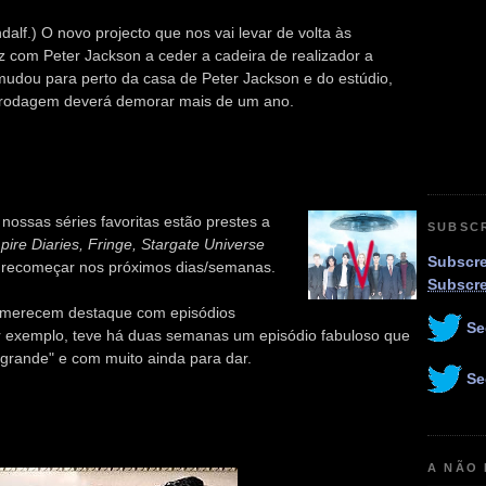
alf.) O novo projecto que nos vai levar de volta às
 com Peter Jackson a ceder a cadeira de realizador a
 mudou para perto da casa de Peter Jackson e do estúdio,
A rodagem deverá demorar mais de um ano.
 nossas séries favoritas estão prestes a
SUBSC
ire Diaries, Fringe, Stargate Universe
Subscre
 a recomeçar nos próximos dias/semanas.
Subscr
ue merecem destaque com episódios
Se
or exemplo, teve há duas semanas um episódio fabuloso que
grande" e com muito ainda para dar.
Se
A NÃO