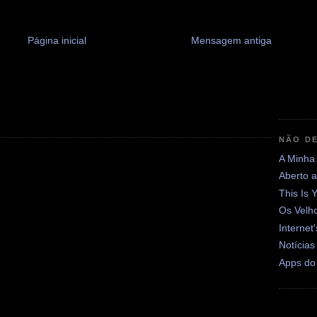
Página inicial
Mensagem antiga
NÃO DE
A Minha
Aberto 
This Is 
Os Velh
Internet
Notícias
Apps do