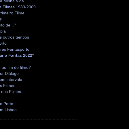
da Minha Vida
s Filmes 1980-2009
rimeiro Filme
s
ito de...?
pla
e outros tempos
orto
res Fantasporto
ário Fantas 2022*
é ao fim do filme?
or Diálogo
em intervalo
s Filmes
 nos Filmes
o Porto
em Lisboa