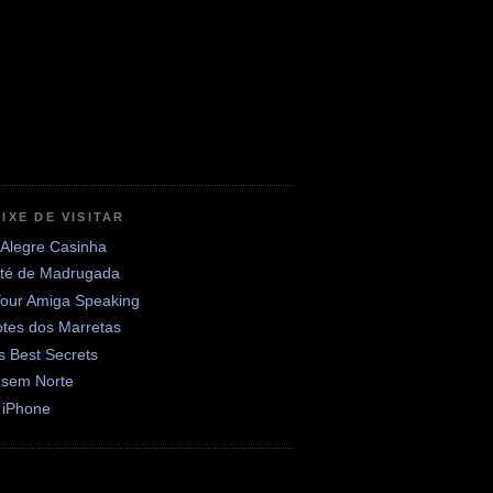
IXE DE VISITAR
 Alegre Casinha
até de Madrugada
Your Amiga Speaking
otes dos Marretas
's Best Secrets
 sem Norte
 iPhone