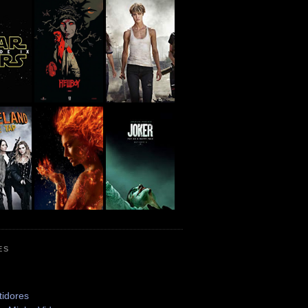
ES
tidores