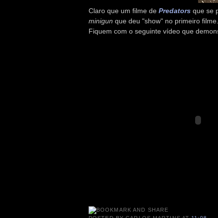
Claro que um filme de
Predators
que se 
minigun
que deu "show" no primeiro filme.
Fiquem com o seguinte vídeo que demonst
POSTED BY
CARLOS MARTINS
AT
11:08