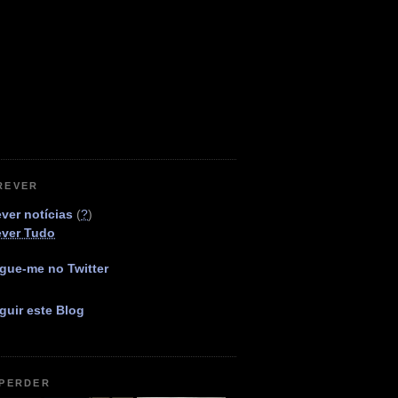
REVER
ver notícias
(
?
)
ever Tudo
gue-me no Twitter
guir este Blog
 PERDER