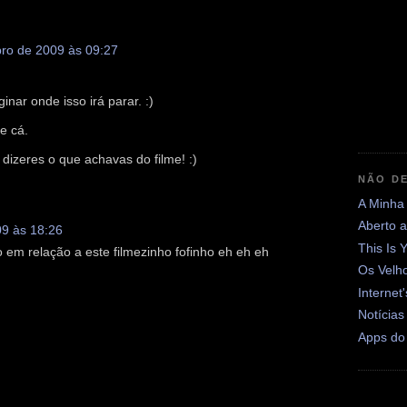
ro de 2009 às 09:27
nar onde isso irá parar. :)
e cá.
 dizeres o que achavas do filme! :)
NÃO DE
A Minha
Aberto 
9 às 18:26
This Is 
o em relação a este filmezinho fofinho eh eh eh
Os Velh
Internet
Notícias
Apps do