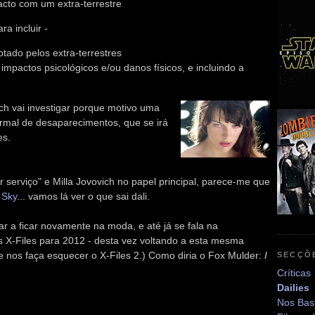
acto com um extra-terrestre
a incluir -
tado pelos extra-terrestres
mpactos psicológicos e/ou danos físicos, e incluindo a
ich vai investigar porque motivo uma
rmal de desaparecimentos, que se irá
es.
 serviço" e Milla Jovovich no papel principal, parece-me que
 Sky
... vamos lá ver o que sai dali.
r a ficar novamente na moda, e até já se fala na
s X-Files para 2012 - desta vez voltando a esta mesma
 nos faça esquecer o X-Files 2.) Como diria o Fox Mulder:
I
SECÇÕ
Críticas
Dailies
Nos Bas