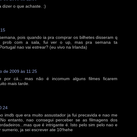
a dizer o que achaste. :)
:15
 semana, pois quando ia pra comprar os bilhetes disseram q
m prob com a sala, fui ver o up, mas pra semana ta
ortugal nao vai estrear? (eu vivo na Irlanda)
o de 2009 às 11:25
e por cá... mas não é incomum alguns filmes ficarem
ito mais tarde.
0:24
 no imdb que era muito assustador ja fui precavida e nao me
. No entanto, nao consegui perceber se as filmagens dos
dadeiros...mas que é intrigante é. Isto pelo sim pelo nao e
 sumerio, ja sei escrever ate 10!hehe