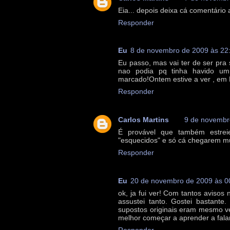
Eia... depois deixa cá comentário 
Responder
Eu
8 de novembro de 2009 às 22
Eu passo, mas vai ter de ser pra
nao podia pq tinha havido u
marcado!Ontem estive a ver , em P
Responder
Carlos Martins
9 de novembr
É provável que também estrei
"esquecidos" e só cá chegarem mu
Responder
Eu
20 de novembro de 2009 às 0
ok, ja fui ver! Com tantos avisos
assustei tanto. Gostei bastante
supostos originais eram mesmo ver
melhor começar a aprender a falar
Responder