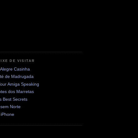
IXE DE VISITAR
 Alegre Casinha
até de Madrugada
Your Amiga Speaking
otes dos Marretas
's Best Secrets
 sem Norte
 iPhone