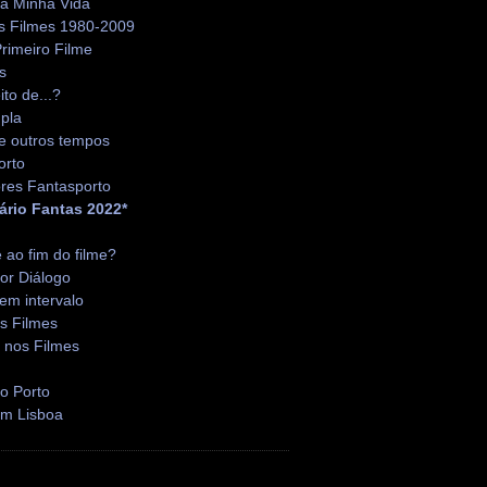
da Minha Vida
s Filmes 1980-2009
rimeiro Filme
s
ito de...?
pla
e outros tempos
orto
res Fantasporto
ário Fantas 2022*
é ao fim do filme?
or Diálogo
em intervalo
s Filmes
 nos Filmes
o Porto
em Lisboa