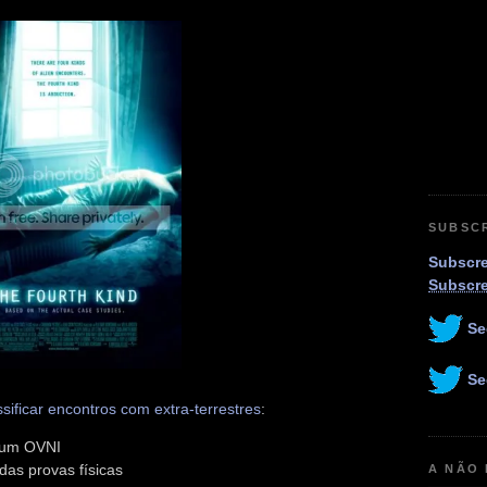
SUBSC
Subscre
Subscr
Se
Se
ssificar encontros com extra-terrestres
:
 um OVNI
as provas físicas
A NÃO