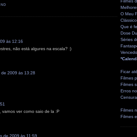
Filmes 
IND
Melhore
O Meu P
Clássico
Que é fe
Dose Du
Séries d
009 às 12:16
Fantasp
stres, não está algures na escala? :)
Vencedo
*Calend
Ficar at
 de 2009 às 13:28
Filmes p
Filmes s
Erros no
Censura
:51
Filmes n
, vamos ver como saio de la :P
Filmes 
o de 2009 às 11:59