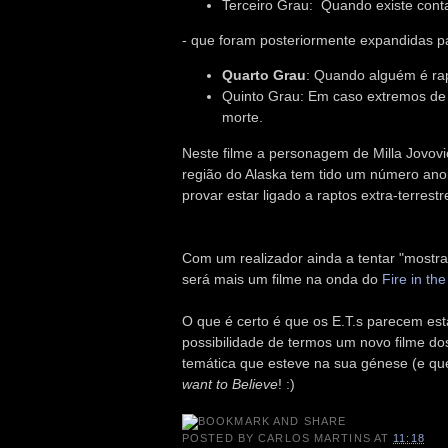
Terceiro Grau: Quando existe cont
- que foram posteriormente expandidas par
Quarto Grau
: Quando alguém é rap
Quinto Grau: Em caso extremos de i
morte.
Neste filme a personagem de
Milla Jovov
região do Alaska tem tido um número ano
provar estar ligado a raptos extra-terrestr
Com um realizador ainda a tentar "mostrar
será mais um filme na onda do
Fire in the
O que é certo é que os E.T.s parecem esta
possibilidade de termos um novo filme do
temática que esteve na sua génese (e que
want to Believe
! :)
POSTED BY
CARLOS MARTINS
AT
11:18