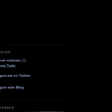
REVER
ver notícias
(
?
)
ever Tudo
gue-me no Twitter
guir este Blog
 PERDER