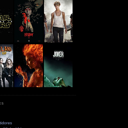
ES
tidores