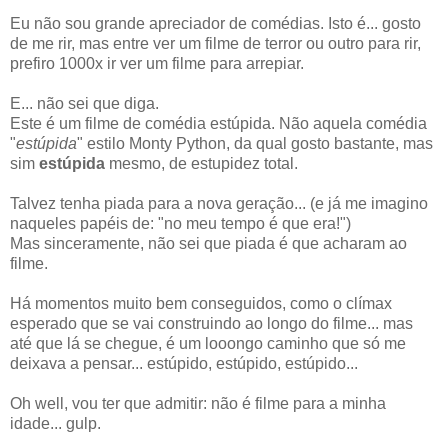
Eu não sou grande apreciador de comédias. Isto é... gosto
de me rir, mas entre ver um filme de terror ou outro para rir,
prefiro 1000x ir ver um filme para arrepiar.
E... não sei que diga.
Este é um filme de comédia estúpida. Não aquela comédia
"
estúpida
" estilo Monty Python, da qual gosto bastante, mas
sim
estúpida
mesmo, de estupidez total.
Talvez tenha piada para a nova geração... (e já me imagino
naqueles papéis de: "no meu tempo é que era!")
Mas sinceramente, não sei que piada é que acharam ao
filme.
Há momentos muito bem conseguidos, como o clímax
esperado que se vai construindo ao longo do filme... mas
até que lá se chegue, é um looongo caminho que só me
deixava a pensar... estúpido, estúpido, estúpido...
Oh well, vou ter que admitir: não é filme para a minha
idade... gulp.