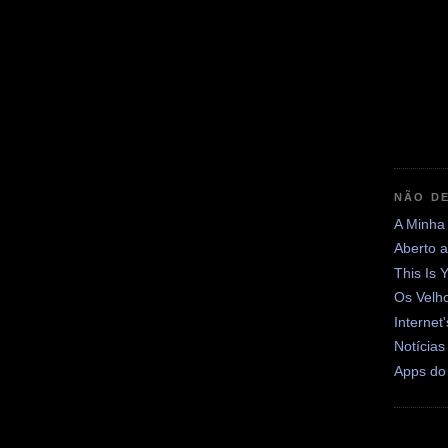
NÃO DE
A Minha
Aberto 
This Is 
Os Velh
Internet
Notícias
Apps do