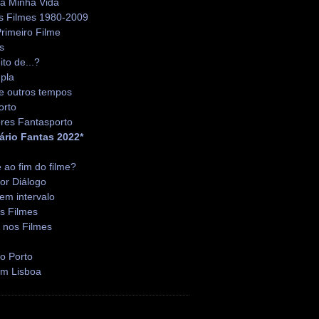
da Minha Vida
s Filmes 1980-2009
rimeiro Filme
s
ito de...?
pla
e outros tempos
orto
res Fantasporto
ário Fantas 2022*
é ao fim do filme?
or Diálogo
em intervalo
s Filmes
 nos Filmes
o Porto
em Lisboa