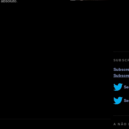
 absoluto.
SUBSC
Subscre
Subscr
Se
Se
A NÃO