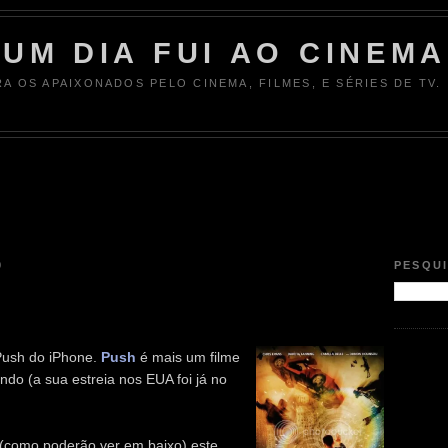
UM DIA FUI AO CINEMA
RA OS APAIXONADOS PELO CINEMA, FILMES, E SÉRIES DE TV.
9
PESQU
Push do iPhone.
Push
é mais um filme
do (a sua estreia nos EUA foi já no
e (como poderão ver em baixo) este