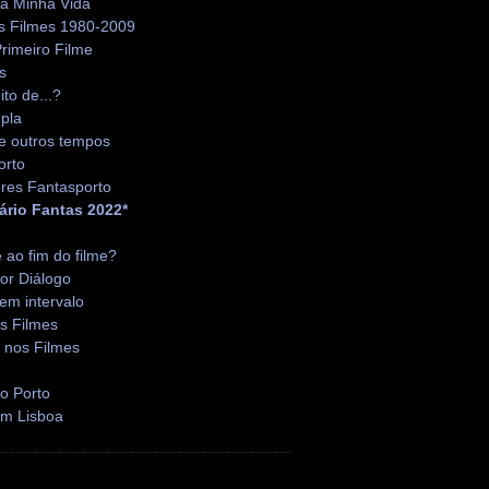
da Minha Vida
s Filmes 1980-2009
rimeiro Filme
s
ito de...?
pla
e outros tempos
orto
res Fantasporto
ário Fantas 2022*
é ao fim do filme?
or Diálogo
em intervalo
s Filmes
 nos Filmes
o Porto
em Lisboa