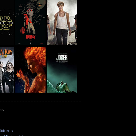
ES
tidores