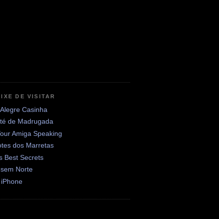
IXE DE VISITAR
 Alegre Casinha
até de Madrugada
Your Amiga Speaking
otes dos Marretas
's Best Secrets
 sem Norte
 iPhone