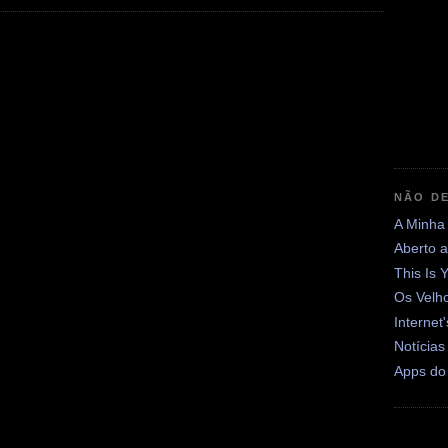
NÃO DE
A Minha
Aberto 
This Is 
Os Velh
Internet
Notícias
Apps do