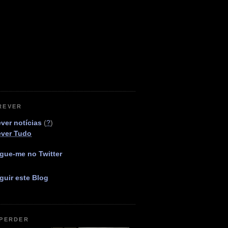
REVER
ver notícias
(
?
)
ever Tudo
gue-me no Twitter
guir este Blog
 PERDER