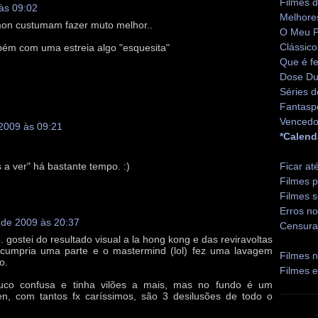
Filmes 
 às 09:02
Melhore
jimon custumam fazer muto melhor..
O Meu P
Clássico
mbém com uma estreia algo "esquesita"
Que é fe
Dose Du
Séries d
Fantasp
Vencedo
 2009 às 09:21
*Calend
s a ver" há bastante tempo. :)
Ficar at
Filmes p
Filmes s
Erros no
o de 2009 às 20:37
Censura
. gostei do resultado visual a la hong kong e das reviravoltas
 cumpria uma parte e o mastermind (lol) fez uma lavagem
Filmes n
o.
Filmes 
ouco confusa e tinha vilões a mais, mas no fundo é um
en, com tantos fx caríssimos, são 3 desilusões de todo o