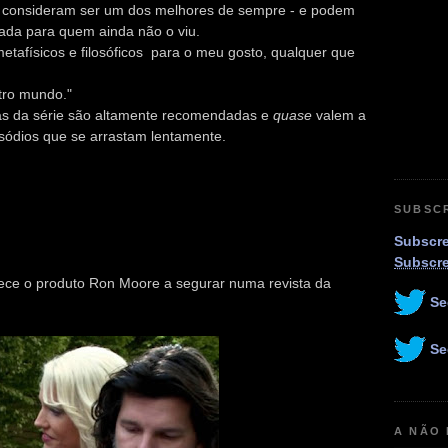
tos consideram ser um dos melhores de sempre - e podem
nada para quem ainda não o viu.
tafísicos e filosóficos para o meu gosto, qualquer que
tro mundo."
oras da série são altamente recomendadas e
quase
valem a
isódios que se arrastam lentamente.
SUBSC
Subscre
Subscr
ece o produto Ron Moore a segurar numa revista da
Se
Se
A NÃO