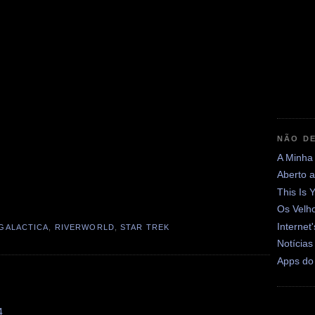
NÃO DE
A Minha
Aberto 
This Is 
Os Velh
Internet
GALACTICA
,
RIVERWORLD
,
STAR TREK
Notícias
Apps do
4