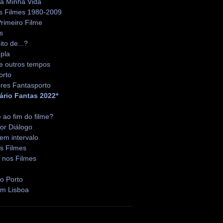
da Minha Vida
s Filmes 1980-2009
rimeiro Filme
s
ito de...?
pla
e outros tempos
orto
res Fantasporto
ário Fantas 2022*
é ao fim do filme?
or Diálogo
em intervalo
s Filmes
 nos Filmes
o Porto
em Lisboa