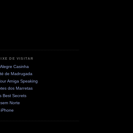
IXE DE VISITAR
 Alegre Casinha
até de Madrugada
Your Amiga Speaking
otes dos Marretas
's Best Secrets
 sem Norte
 iPhone