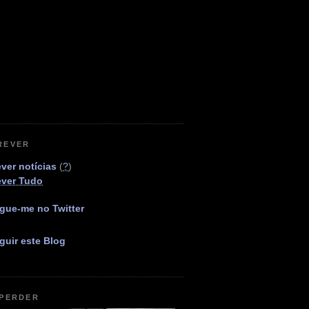
REVER
ver notícias
(
?
)
ever Tudo
gue-me no Twitter
guir este Blog
 PERDER