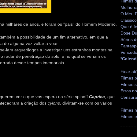
Filmes 
Melhore
O Meu P
Clássico
, há milhares de anos, e foram os "pais" do Homem Moderno.
Que é fe
Dose Du
também a possibilidade de um fim alternativo, em que a
Séries d
ada de alguma vez voltar a voar.
Fantasp
r-se-iam arqueólogos a investigar uns estranhos montes na
Vencedo
 radar de penetração do solo, e no qual se veriam os
*Calend
nterrada desde tempos imemoriais.
Ficar at
Filmes p
Filmes s
Erros no
 querem ver o que vos espera na série spinoff
Caprica
, que
Censura
ntecedram a criação dos
cylons
, divirtam-se com os vários
Filmes n
Filmes 