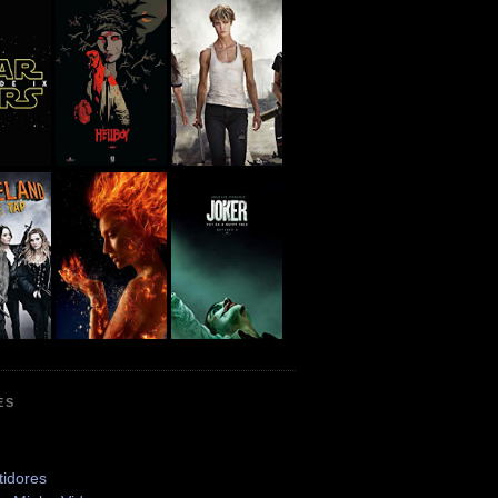
ES
tidores