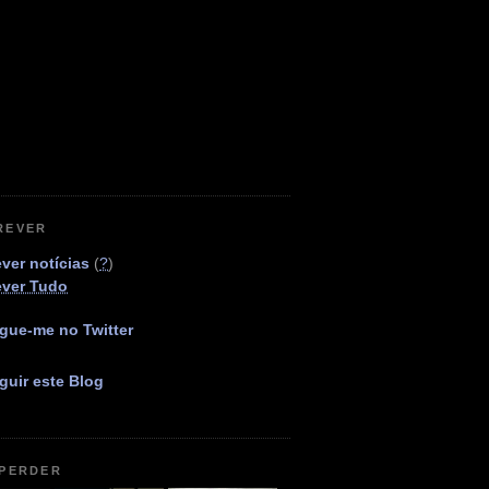
REVER
ver notícias
(
?
)
ever Tudo
gue-me no Twitter
guir este Blog
 PERDER