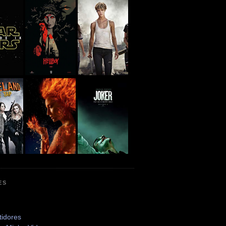
ES
tidores