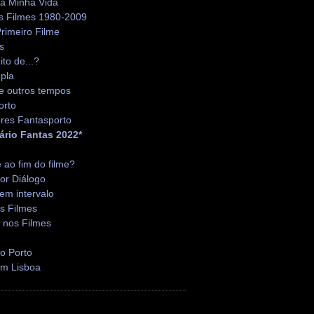
da Minha Vida
s Filmes 1980-2009
rimeiro Filme
s
ito de...?
pla
e outros tempos
orto
res Fantasporto
ário Fantas 2022*
é ao fim do filme?
or Diálogo
em intervalo
s Filmes
 nos Filmes
o Porto
em Lisboa