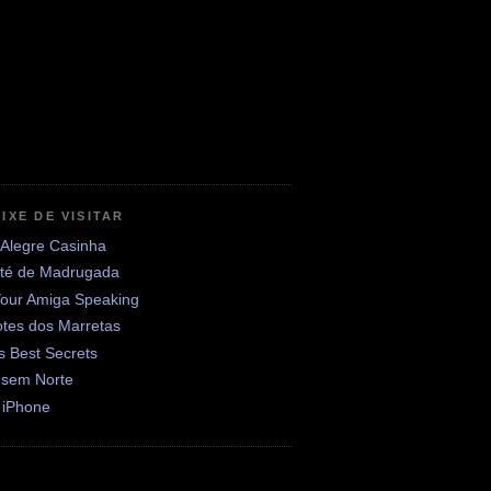
IXE DE VISITAR
 Alegre Casinha
até de Madrugada
Your Amiga Speaking
otes dos Marretas
's Best Secrets
 sem Norte
 iPhone