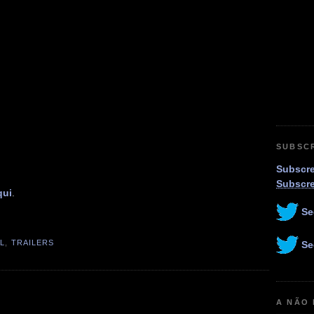
SUBSC
Subscre
Subscr
qui
.
Se
L
,
TRAILERS
Se
A NÃO