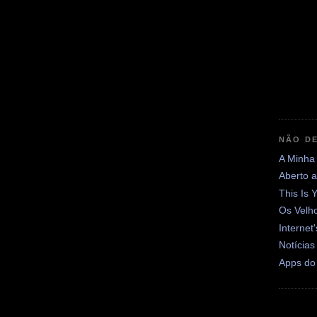
NÃO DE
A Minha
Aberto 
This Is 
Os Velh
Internet
Notícias
Apps do