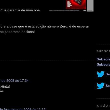
l", é garantia de uma boa
obre a base que é esta edição número Zero, é de esperar
 no panorama nacional.
SUBSC
Subscre
Subscr
Se
o de 2008 às 17:34
Se
xtinta!
ta.
A NÃO
de fevereiro de 2008 às 11:12