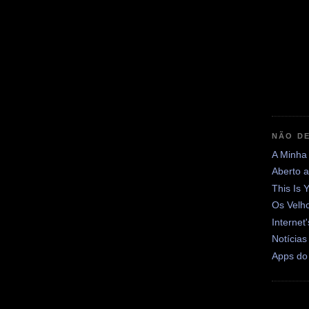
NÃO DE
A Minha
Aberto 
This Is 
Os Velh
Internet
Notícias
Apps do