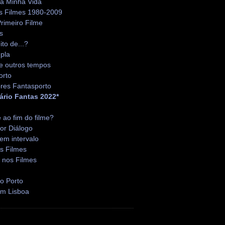
da Minha Vida
s Filmes 1980-2009
rimeiro Filme
s
ito de...?
pla
e outros tempos
orto
res Fantasporto
ário Fantas 2022*
é ao fim do filme?
or Diálogo
em intervalo
s Filmes
 nos Filmes
o Porto
em Lisboa