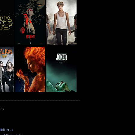
ES
tidores