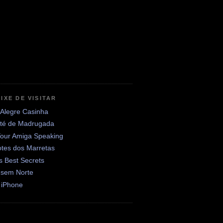
IXE DE VISITAR
 Alegre Casinha
até de Madrugada
Your Amiga Speaking
otes dos Marretas
's Best Secrets
 sem Norte
 iPhone