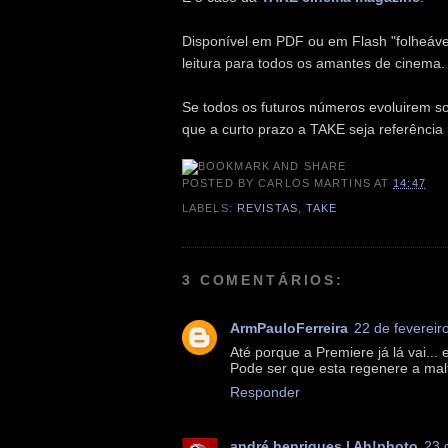
Disponível em PDF ou em Flash "folheáve
leitura para todos os amantes de cinema.
Se todos os futuros números evoluirem s
que a curto prazo a TAKE seja referência
POSTED BY
CARLOS MARTINS
AT
14:47
LABELS:
REVISTAS
,
TAKE
3 COMENTÁRIOS:
ArmPauloFerreira
22 de fevereir
Até porque a Premiere já lá vai... e
Pode ser que esta regenere a mal
Responder
andré henriques | Ah!photo
23 