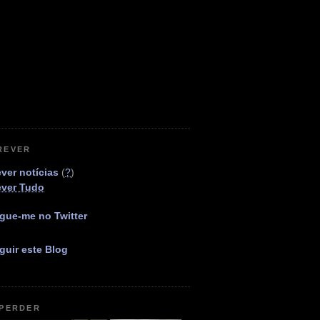
REVER
ver notícias
(
?
)
ever Tudo
gue-me no Twitter
guir este Blog
 PERDER