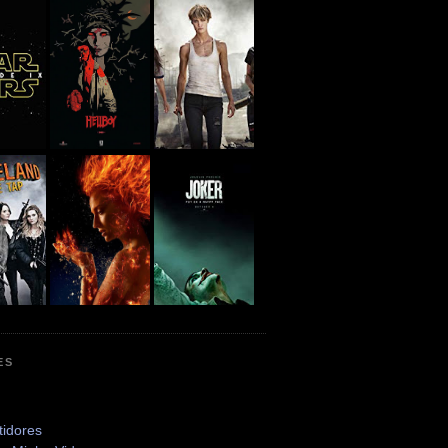
ES
tidores