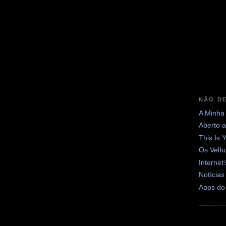
NÃO DE
A Minha
Aberto 
This Is 
Os Velh
Internet
Notícias
Apps do