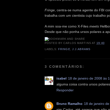
Fringe
, centra-se numa agente do FBI co
trabalha com um cientista cujo trabalho 
A mim soa-me como X-Files
meets
Hellb
Desde que não ponha ursos polares a apar
POSTED BY
CARLOS MARTINS
AT
19:40
LABELS:
FRINGE
,
J.J.ABRAMS
3 COMENTÁRIOS:
isabel
18 de janeiro de 2008 às 
alguma coisa contra ursos polare
Responder
Bruno Ramalho
18 de janeiro de
sim Carlos, até parece que não go