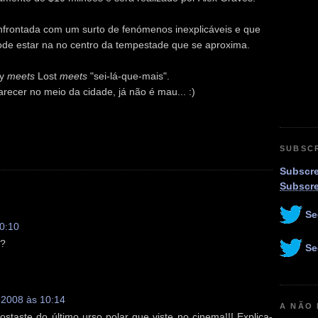
nfrontada com um surto de fenómenos inexplicáveis e que
pode estar na no centro da tempestade que se aproxima.
oy
meets
Lost
meets
"sei-lá-que-mais".
ecer no meio da cidade, já não é mau... :)
SUBSC
Subscre
Subscr
Se
10:10
s?
Se
 2008 às 10:14
A NÃO
staste do último urso polar que viste no cinema!!! Explica-