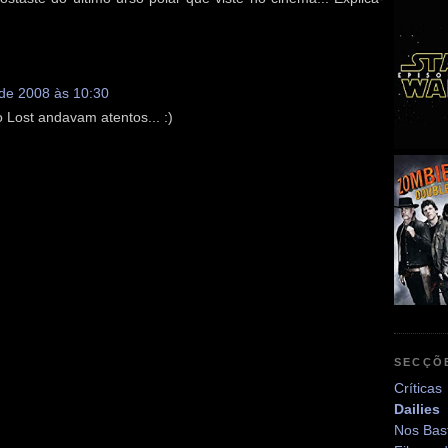
 de 2008 às 10:30
o Lost andavam atentos... :)
SECÇÕ
Críticas
Dailies
Nos Bas