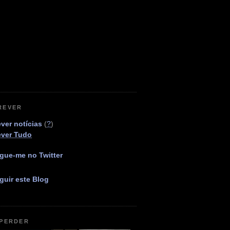
REVER
ver notícias
(
?
)
ever Tudo
gue-me no Twitter
guir este Blog
 PERDER