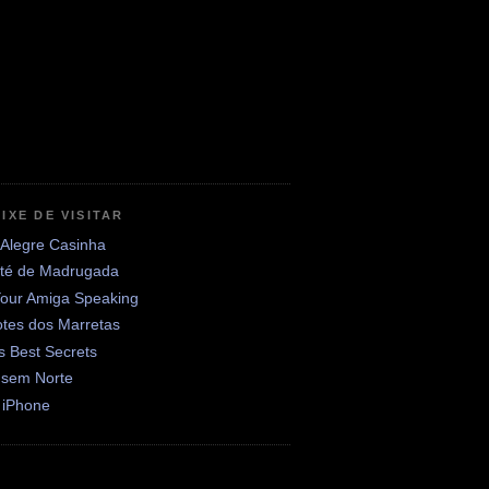
IXE DE VISITAR
 Alegre Casinha
até de Madrugada
Your Amiga Speaking
otes dos Marretas
's Best Secrets
 sem Norte
 iPhone