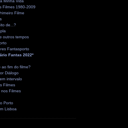
da Minha Vida
s Filmes 1980-2009
rimeiro Filme
s
ito de...?
pla
e outros tempos
orto
res Fantasporto
ário Fantas 2022*
é ao fim do filme?
or Diálogo
em intervalo
s Filmes
 nos Filmes
o Porto
em Lisboa