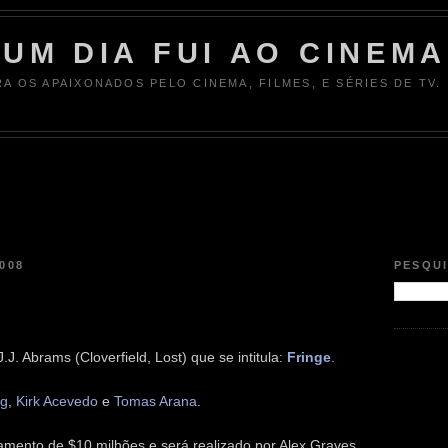
UM DIA FUI AO CINEMA
RA OS APAIXONADOS PELO CINEMA, FILMES, E SÉRIES DE TV.
008
PESQU
J. Abrams (Cloverfield, Lost) que se intitula:
Fringe
.
ng
,
Kirk Acevedo
e
Tomas Arana
.
çamento de $10 milhões e será realizado por Alex Graves.