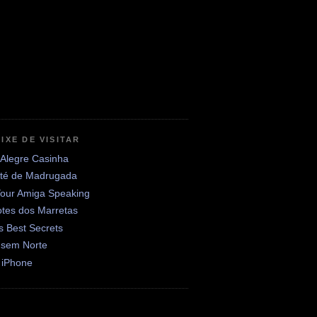
IXE DE VISITAR
 Alegre Casinha
até de Madrugada
Your Amiga Speaking
otes dos Marretas
's Best Secrets
 sem Norte
 iPhone