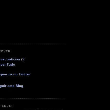
REVER
ver notícias
(
?
)
ever Tudo
gue-me no Twitter
guir este Blog
 PERDER