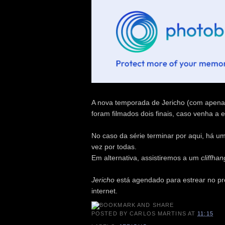
A nova temporada de Jericho (com apenas
foram filmados dois finais, caso venha a e
No caso da série terminar por aqui, há u
vez por todas.
Em alternativa, assistiremos a um
cliffha
Jericho
está agendado para estrear no pró
internet.
POSTED BY
CARLOS MARTINS
AT
11:15