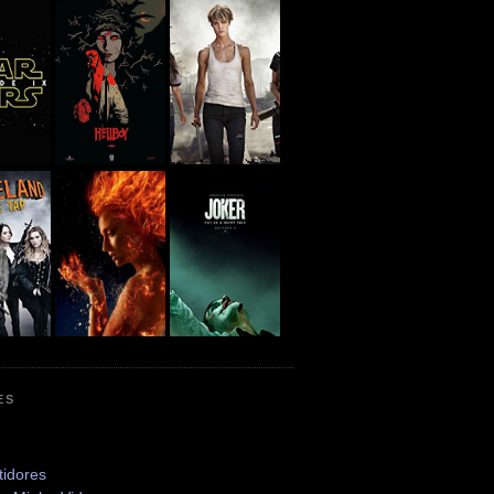
ES
tidores