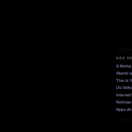
NÃO DE
A Minha
Aberto 
This Is 
Os Velh
Internet
Notícias
Apps do