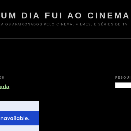
UM DIA FUI AO CINEMA
RA OS APAIXONADOS PELO CINEMA, FILMES, E SÉRIES DE TV.
08
PESQU
hada