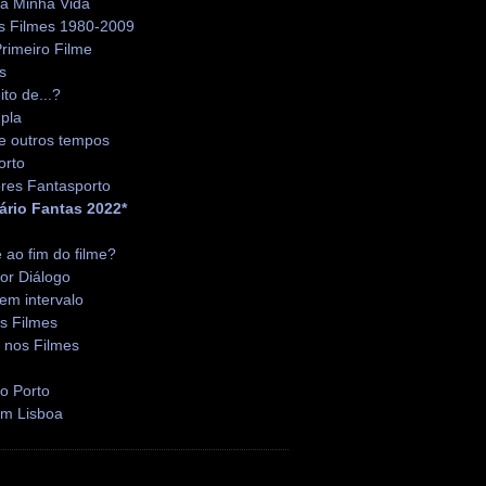
da Minha Vida
s Filmes 1980-2009
rimeiro Filme
s
ito de...?
pla
e outros tempos
orto
res Fantasporto
ário Fantas 2022*
é ao fim do filme?
or Diálogo
em intervalo
s Filmes
 nos Filmes
o Porto
em Lisboa