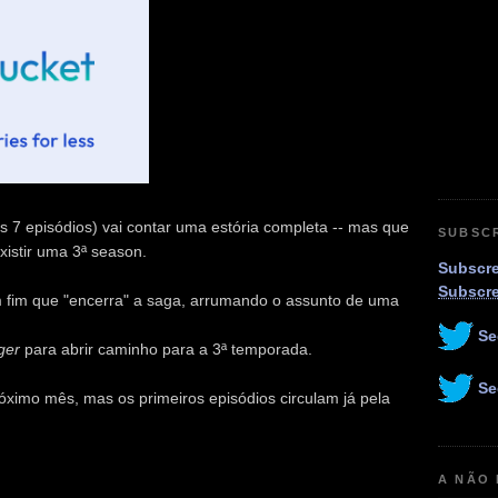
 7 episódios) vai contar uma estória completa -- mas que
SUBSC
xistir uma 3ª season.
Subscre
Subscr
m fim que "encerra" a saga, arrumando o assunto de uma
Se
nger
para abrir caminho para a 3ª temporada.
Se
ximo mês, mas os primeiros episódios circulam já pela
A NÃO