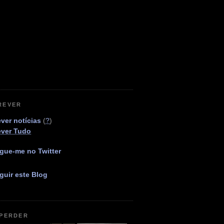
REVER
ver notícias
(
?
)
ever Tudo
gue-me no Twitter
guir este Blog
 PERDER