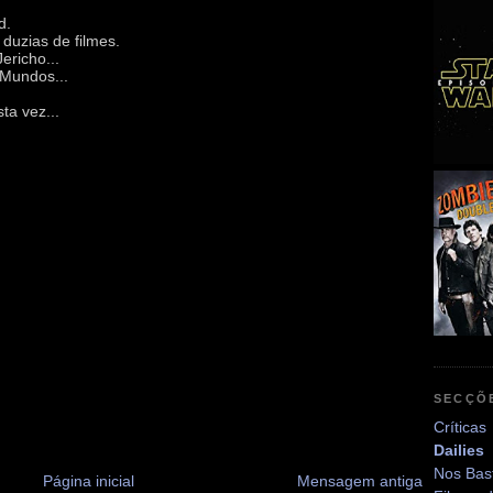
d.
 duzias de filmes.
ericho...
 Mundos...
ta vez...
SECÇÕ
Críticas
Dailies
Nos Bas
Página inicial
Mensagem antiga