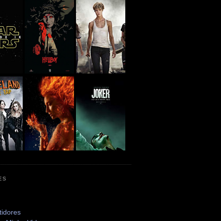
ES
tidores