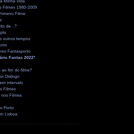
da Minha Vida
s Filmes 1980-2009
rimeiro Filme
s
ito de...?
pla
e outros tempos
orto
res Fantasporto
ário Fantas 2022*
é ao fim do filme?
or Diálogo
em intervalo
s Filmes
 nos Filmes
o Porto
em Lisboa