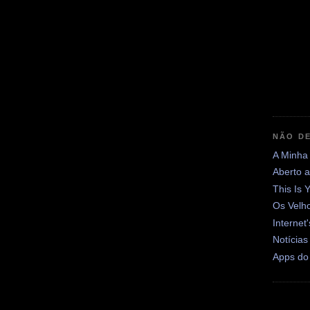
NÃO DE
A Minha
Aberto 
This Is 
Os Velh
Internet
Notícias
Apps do