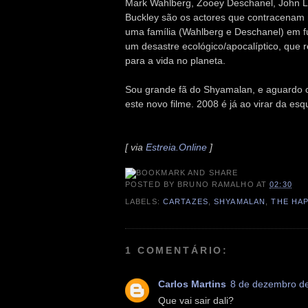
Mark Wahlberg, Zooey Deschanel, John L
Buckley são os actores que contracenam 
uma família (Wahlberg e Deschanel) em f
um desastre ecológico/apocalíptico, que r
para a vida no planeta.
Sou grande fã do Shyamalan, e aguardo
este novo filme. 2008 é já ao virar da esqu
[ via
Estreia.Online
]
POSTED BY
BRUNO RAMALHO
AT
02:30
LABELS:
CARTAZES
,
SHYAMALAN
,
THE HA
1 COMENTÁRIO:
Carlos Martins
8 de dezembro de
Que vai sair dali?