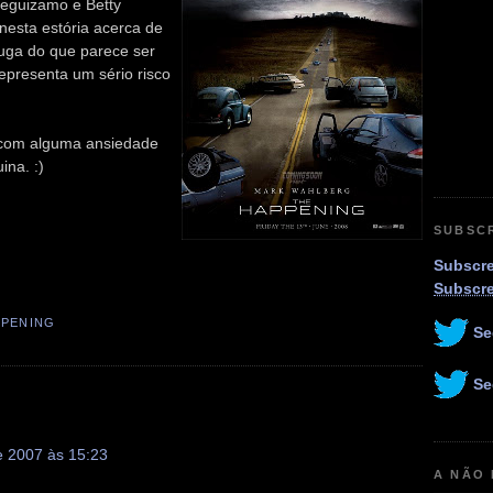
eguizamo e Betty
nesta estória acerca de
uga do que parece ser
epresenta um sério risco
 com alguma ansiedade
ina. :)
SUBSC
Subscre
Subscr
PPENING
Se
Se
 2007 às 15:23
A NÃO