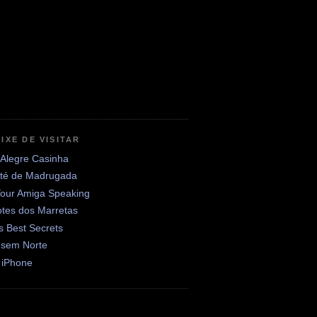
IXE DE VISITAR
 Alegre Casinha
até de Madrugada
Your Amiga Speaking
otes dos Marretas
's Best Secrets
 sem Norte
 iPhone