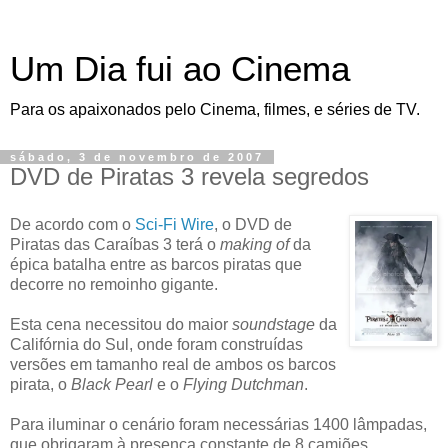
Um Dia fui ao Cinema
Para os apaixonados pelo Cinema, filmes, e séries de TV.
sábado, 3 de novembro de 2007
DVD de Piratas 3 revela segredos
De acordo com o
Sci-Fi Wire
, o DVD de
Piratas das Caraíbas 3 terá o
making of
da
épica batalha entre as barcos piratas que
decorre no remoinho gigante.
Esta cena necessitou do maior
soundstage
da
Califórnia do Sul, onde foram construídas
versões em tamanho real de ambos os barcos
pirata, o
Black Pearl
e o
Flying Dutchman
.
Para iluminar o cenário foram necessárias 1400 lâmpadas,
que obrigaram à presença constante de 8 camiões