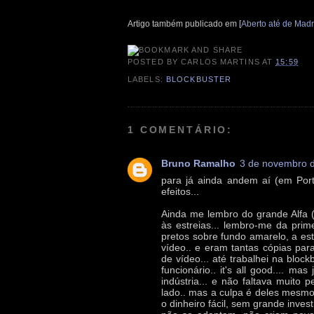
Artigo também publicado em [
Aberto até de Mad
POSTED BY
CARLOS MARTINS
AT
15:59
LABELS:
BLOCKBUSTER
1 COMENTÁRIO:
Bruno Ramalho
3 de novembro d
para já ainda andem aí (em Port
efeitos...
Ainda me lembro do grande Alfa (
às estreias... lembro-me da pri
pretos sobre fundo amarelo, a est
vídeo.. e eram tantas cópias para
de vídeo... até trabalhei na block
funcionário.. it's all good.... m
indústria... e não faltava muito 
lado.. mas a culpa é deles mes
o dinheiro fácil, sem grande inves