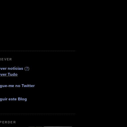
REVER
ver notícias
(
?
)
ever Tudo
gue-me no Twitter
guir este Blog
 PERDER