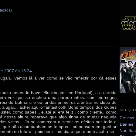
rugada
]
e 2007 às 15:24
ugal).. vamos lá a ver como se vão reflectir por cá esses
muito antes de haver Blockbuster em Portugal), e a corrida
meira vez que se encheu uma parede inteira com morcegos
reia do Batman.. e eu fui dos primeiros a entrar no clube de
 alugar... achei aquilo fantástico!!! Bons tempos dos clubes
SECÇÕ
buster, como sabes... e até aí era feliz.. como cliente.. como
as já nessa altura reparava que algo tinha de mudar naquela
Críticas
pelos vistos... Já se começam a sentir os efeitos por todo o
Dailies
mo, que não acompanham os tempos... só pensam em ganhar
Nos Bas
timento no futuro.. pois bem.. um dia o que é bom acaba-se..