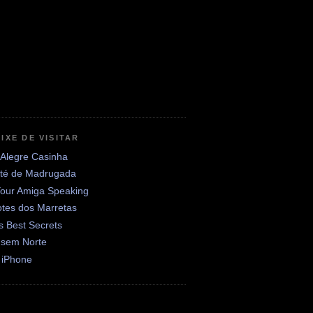
IXE DE VISITAR
 Alegre Casinha
até de Madrugada
Your Amiga Speaking
otes dos Marretas
's Best Secrets
 sem Norte
 iPhone