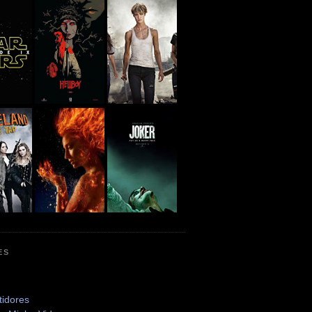
ES
tidores