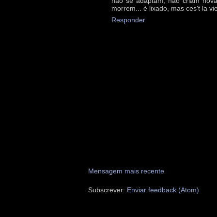
não se adaptam, não criam nova
morrem... é lixado, mas ces't la vie
Responder
Mensagem mais recente
Subscrever:
Enviar feedback (Atom)