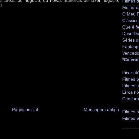
s áreas de negócio, ou novas maneiras de fazer negócio,
Filmes 
!
Melhore
O Meu P
Clássico
Que é fe
Dose Du
Séries d
Fantasp
Vencedo
*Calend
Ficar at
Filmes p
Filmes s
Erros no
Censura
Página inicial
Mensagem antiga
Filmes n
Filmes 