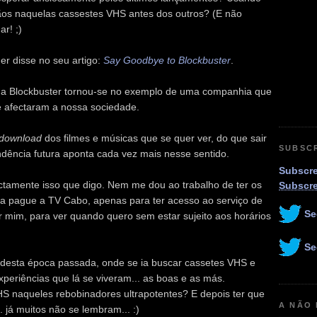
ãos naquelas cassestes VHS antes dos outros? (E não
r! ;)
r disse no seu artigo:
Say Goodbye to Blockbuster
.
, a Blockbuster tornou-se no exemplo de uma companhia que
afectaram a nossa sociedade.
download
dos filmes e músicas que se quer ver, do que sair
SUBSC
endência futura aponta cada vez mais nesse sentido.
Subscre
tamente isso que digo. Nem me dou ao trabalho de ter os
Subscr
ra pague a TV Cabo, apenas para ter acesso ao serviço de
Se
or mim, para ver quando quero sem estar sujeito aos horários
Se
desta época passada, onde se ia buscar cassetes VHS e
xperiências que lá se viveram... as boas e as más.
HS naqueles rebobinadores ultrapotentes? E depois ter que
A NÃO
. já muitos não se lembram... :)