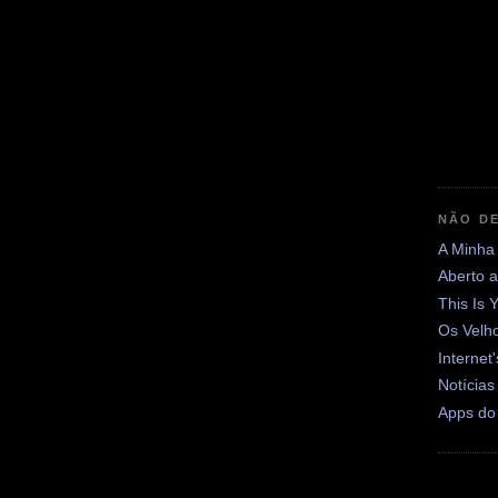
NÃO DE
A Minha
Aberto 
This Is 
Os Velh
Internet
Notícias
Apps do