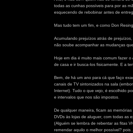
todas as cunhas possíveis para por as m
esquecendo de rebobinar antes de entrega
Mas tudo tem um fim, e como Don Resinge
Acumulando prejuízos atrás de prejuízos
não soube acompanhar as mudanças que 
Hoje em dia é muito mais comum fazer o
de casa e ir busca-los fisicamente. E a t
Bem, de há um ano para cá que faço exac
canais de TV sintonizados na sala (embo
Internet). Tudo o que vejo, é escolhido p
e intervalos que nos são impostos.
De qualquer maneira, ficam as memórias 
DVDs às lojas de aluguer, com todas as e
(Alguém se lembra de rebentar as fitas V
remendar aquilo o melhor possível? pois..