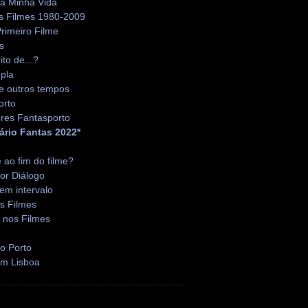
da Minha Vida
s Filmes 1980-2009
rimeiro Filme
s
ito de...?
pla
e outros tempos
orto
res Fantasporto
ário Fantas 2022*
é ao fim do filme?
or Diálogo
em intervalo
s Filmes
 nos Filmes
o Porto
em Lisboa