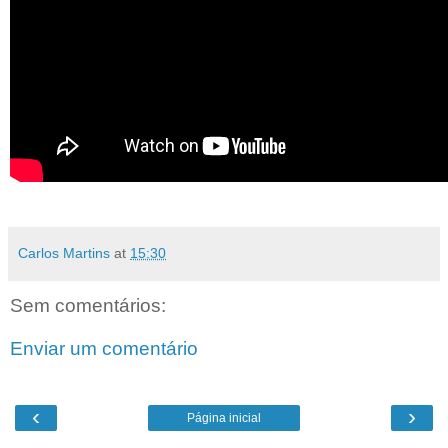
Carlos Martins
at
15:30
Sem comentários:
Enviar um comentário
‹
›
Página inicial