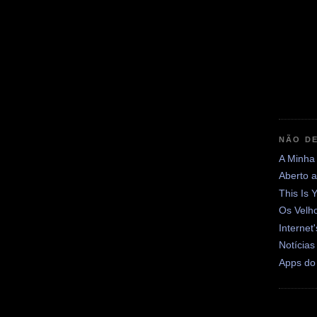
NÃO DE
A Minha
Aberto 
This Is 
Os Velh
Internet
Notícias
Apps do