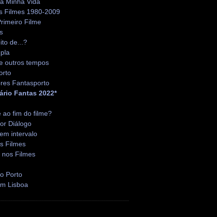
da Minha Vida
s Filmes 1980-2009
rimeiro Filme
s
ito de...?
pla
e outros tempos
orto
res Fantasporto
ário Fantas 2022*
é ao fim do filme?
or Diálogo
em intervalo
s Filmes
 nos Filmes
o Porto
em Lisboa