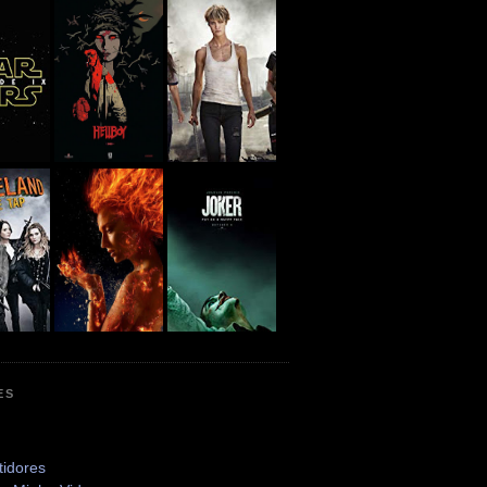
ES
tidores