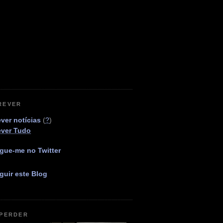
REVER
ver notícias
(
?
)
ever Tudo
gue-me no Twitter
guir este Blog
 PERDER