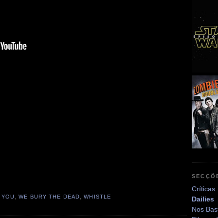
SECÇÕ
Críticas
K YOU
,
WE BURY THE DEAD
,
WHISTLE
Dailies
Nos Bas