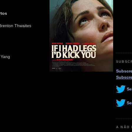
rtos
 Brenton Thwaites
y Yang
SUBSC
Subscre
Subscr
Se
Se
A NÃO