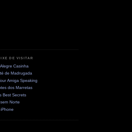
IXE DE VISITAR
 Alegre Casinha
até de Madrugada
Your Amiga Speaking
otes dos Marretas
's Best Secrets
 sem Norte
 iPhone