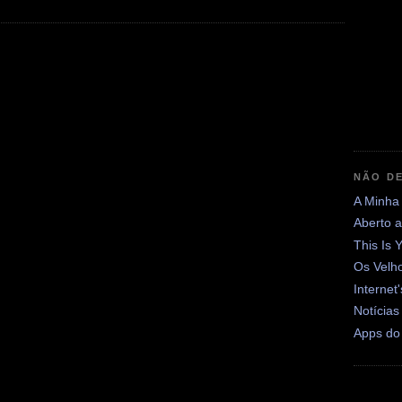
NÃO DE
A Minha
Aberto 
This Is 
Os Velh
Internet
Notícias
Apps do