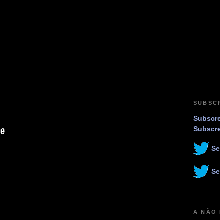
SUBSC
Subscre
Subscr
Se
Se
A NÃO