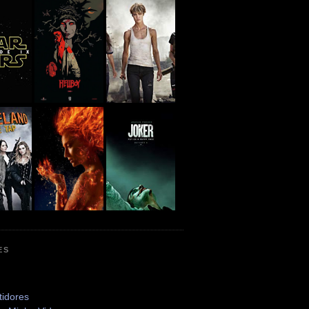
ES
tidores