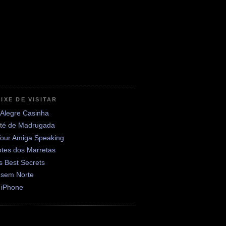
IXE DE VISITAR
 Alegre Casinha
até de Madrugada
Your Amiga Speaking
otes dos Marretas
's Best Secrets
 sem Norte
 iPhone