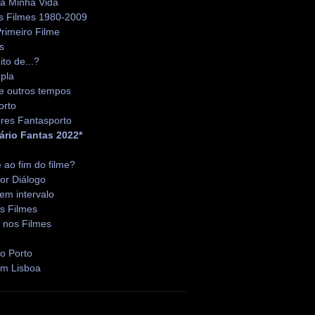
da Minha Vida
s Filmes 1980-2009
rimeiro Filme
s
ito de...?
pla
e outros tempos
orto
res Fantasporto
ário Fantas 2022*
é ao fim do filme?
or Diálogo
em intervalo
s Filmes
 nos Filmes
o Porto
em Lisboa