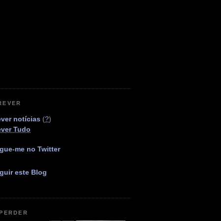
REVER
ver notícias
(
?
)
ever Tudo
gue-me no Twitter
guir este Blog
 PERDER