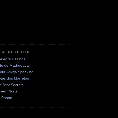
IXE DE VISITAR
 Alegre Casinha
até de Madrugada
Your Amiga Speaking
otes dos Marretas
's Best Secrets
 sem Norte
 iPhone