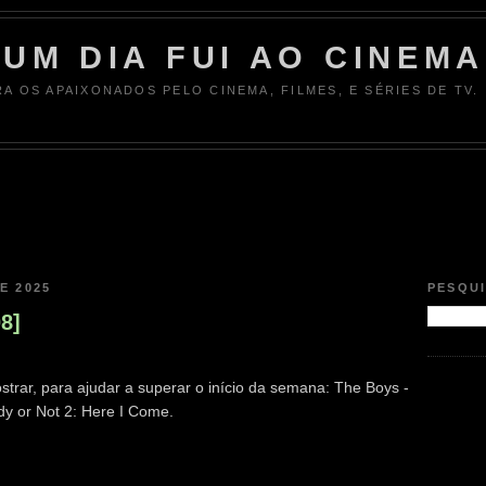
UM DIA FUI AO CINEMA
RA OS APAIXONADOS PELO CINEMA, FILMES, E SÉRIES DE TV.
E 2025
PESQU
08]
strar, para ajudar a superar o início da semana: The Boys -
y or Not 2: Here I Come.