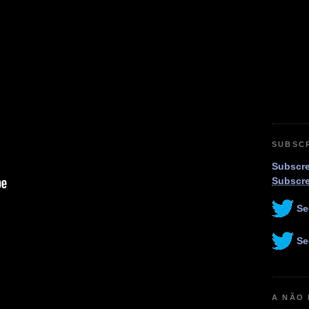
SUBSC
Subscre
Subscr
Se
Se
A NÃO