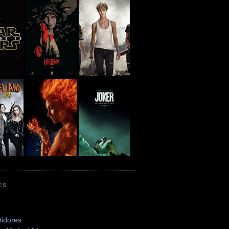
ES
tidores