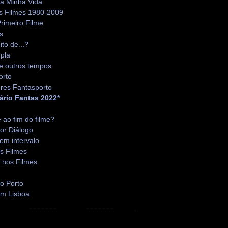
da Minha Vida
s Filmes 1980-2009
rimeiro Filme
s
ito de...?
pla
e outros tempos
orto
res Fantasporto
ário Fantas 2022*
é ao fim do filme?
or Diálogo
em intervalo
s Filmes
 nos Filmes
o Porto
em Lisboa