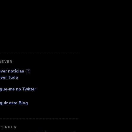
REVER
ver notícias
(
?
)
ever Tudo
gue-me no Twitter
guir este Blog
 PERDER