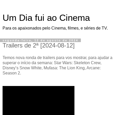
Um Dia fui ao Cinema
Para os apaixonados pelo Cinema, filmes, e séries de TV.
segunda-feira, 12 de agosto de 2024
Trailers de 2ª [2024-08-12]
Temos nova ronda de trailers para vos mostrar, para ajudar a
superar o início da semana: Star Wars: Skeleton Crew,
Disney’s Snow White, Mufasa: The Lion King, Arcane:
Season 2.