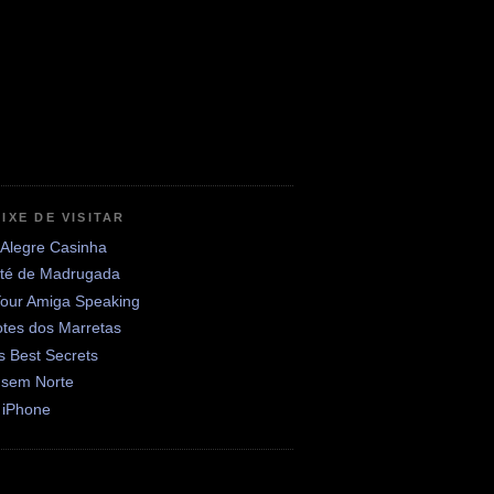
IXE DE VISITAR
 Alegre Casinha
até de Madrugada
Your Amiga Speaking
otes dos Marretas
's Best Secrets
 sem Norte
 iPhone