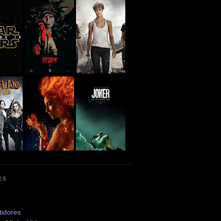
ES
tidores