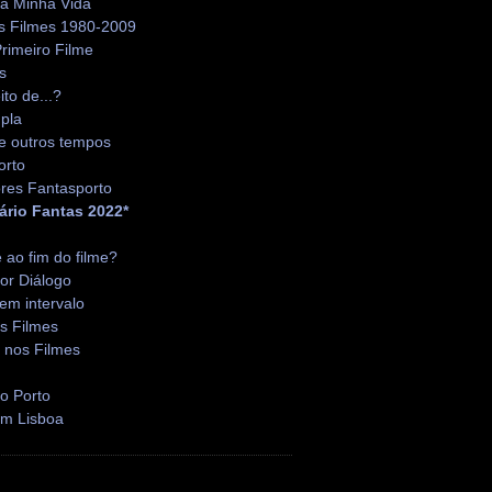
da Minha Vida
s Filmes 1980-2009
rimeiro Filme
s
ito de...?
pla
e outros tempos
orto
res Fantasporto
ário Fantas 2022*
é ao fim do filme?
or Diálogo
em intervalo
s Filmes
 nos Filmes
o Porto
em Lisboa