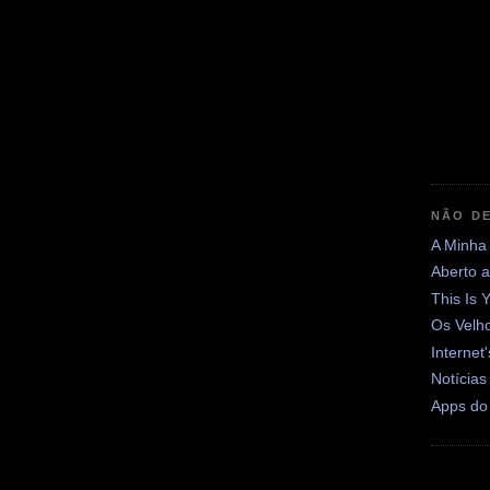
NÃO DE
A Minha
Aberto 
This Is 
Os Velh
Internet
Notícias
Apps do