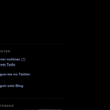
REVER
ver notícias
(
?
)
ever Tudo
gue-me no Twitter
guir este Blog
 PERDER