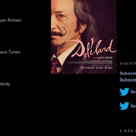
ayan Ruhian
riano Tunes
SUBSC
Subscre
Subscr
 Hardy
Se
Se
A NÃO