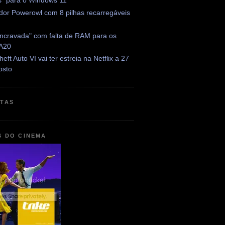
is" para o Windows 11
dor Powerowl com 8 pilhas recarregáveis
encravada" com falta de RAM para os
 A20
eft Auto VI vai ter estreia na Netflix a 27
osto
ETAS
S DO CINEMA