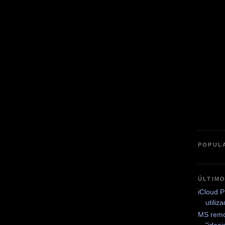
POPUL
ÚLTIM
iCloud P
utiliz
MS remo