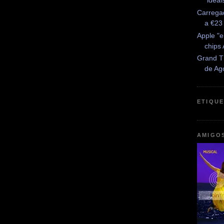
"idea
Carrega
a €23
Apple "
chips
Grand Th
de Ag
ETIQU
AMIGO