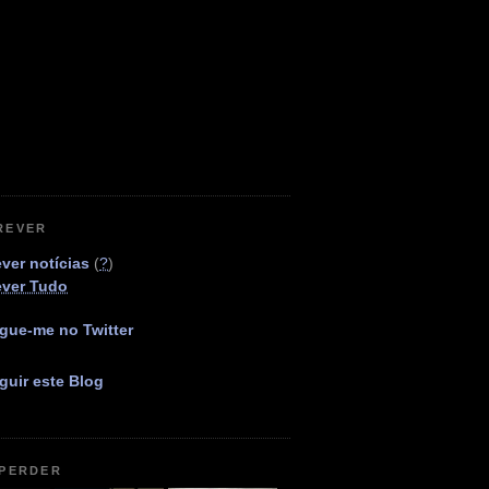
REVER
ver notícias
(
?
)
ever Tudo
gue-me no Twitter
guir este Blog
 PERDER