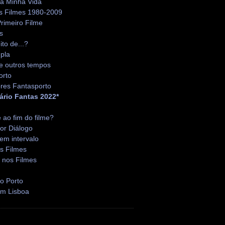
da Minha Vida
s Filmes 1980-2009
rimeiro Filme
s
ito de...?
pla
e outros tempos
orto
res Fantasporto
ário Fantas 2022*
é ao fim do filme?
or Diálogo
em intervalo
s Filmes
 nos Filmes
o Porto
em Lisboa