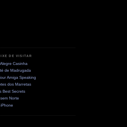
IXE DE VISITAR
 Alegre Casinha
até de Madrugada
Your Amiga Speaking
otes dos Marretas
's Best Secrets
 sem Norte
 iPhone