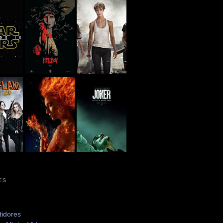
ES
tidores