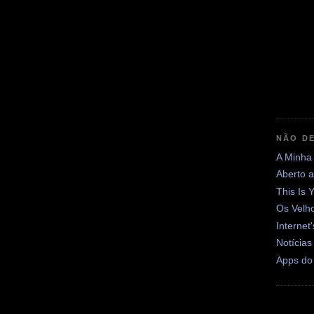
NÃO DE
A Minha
Aberto 
This Is 
Os Velh
Internet
Notícias
Apps do