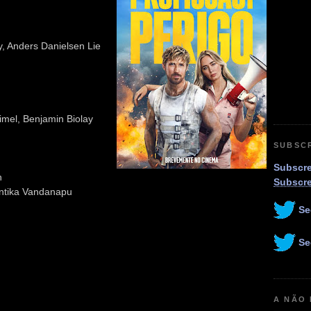
, Anders Danielsen Lie
imel, Benjamin Biolay
SUBSC
Subscre
n
Subscr
vantika Vandanapu
Se
Se
A NÃO