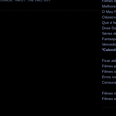
ROSALIE
,
TAROT
,
THE FALL GUY
Filmes 
Melhore
O Meu P
Clássico
Que é fe
Dose Du
Séries d
Fantasp
Vencedo
*Calend
Ficar at
Filmes p
Filmes s
Erros no
Censura
Filmes n
Filmes 