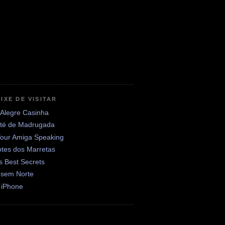
IXE DE VISITAR
 Alegre Casinha
até de Madrugada
Your Amiga Speaking
otes dos Marretas
's Best Secrets
 sem Norte
 iPhone