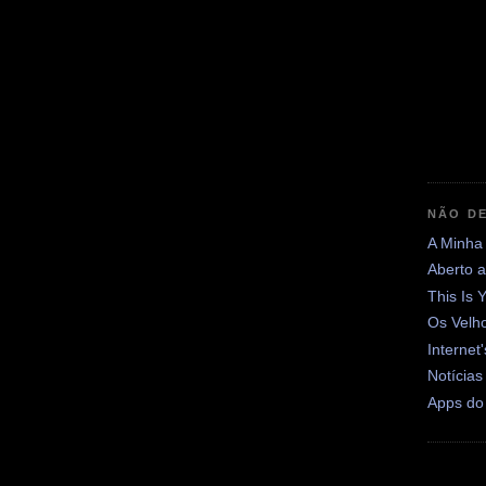
NÃO DE
A Minha
Aberto 
This Is 
Os Velh
Internet
Notícias
Apps do