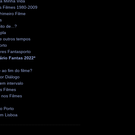
da Minha Vida
s Filmes 1980-2009
rimeiro Filme
s
ito de...?
pla
e outros tempos
orto
res Fantasporto
ário Fantas 2022*
é ao fim do filme?
or Diálogo
em intervalo
s Filmes
 nos Filmes
o Porto
em Lisboa