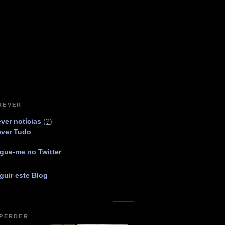
REVER
ver notícias
(
?
)
ever Tudo
gue-me no Twitter
guir este Blog
 PERDER