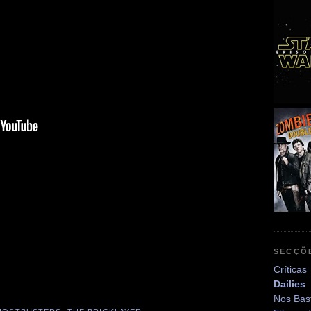
SECÇÕ
Críticas
Dailies
Nos Bas