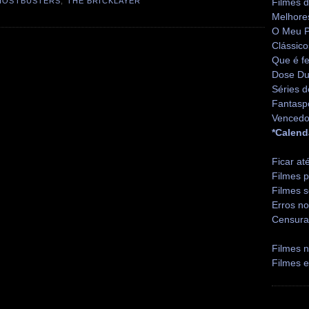
HOSTBUSTERS
,
THE BRICKLAYER
Filmes 
Melhore
O Meu P
Clássico
Que é fe
Dose Du
Séries d
Fantasp
Vencedo
*Calend
Ficar at
Filmes p
Filmes s
Erros no
Censura
Filmes n
Filmes 