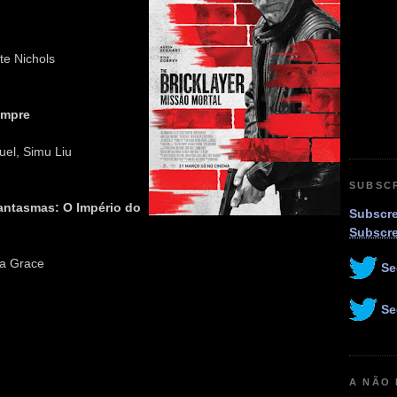
te Nichols
empre
el, Simu Liu
SUBSC
antasmas: O Império do
Subscre
Subscr
na Grace
Se
Se
A NÃO