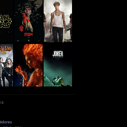
ES
tidores