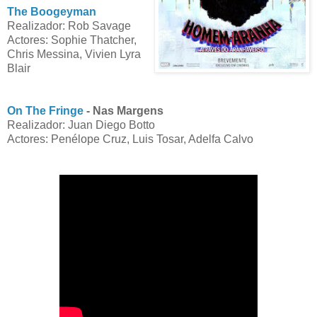
The Boogeyman
Realizador: Rob Savage
Actores: Sophie Thatcher,
Chris Messina, Vivien Lyra
Blair
On The Fringe
- Nas Margens
Realizador: Juan Diego Botto
Actores: Penélope Cruz, Luis Tosar, Adelfa Calvo