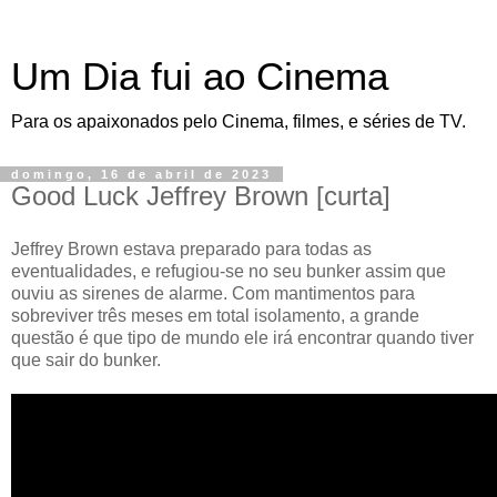
Um Dia fui ao Cinema
Para os apaixonados pelo Cinema, filmes, e séries de TV.
domingo, 16 de abril de 2023
Good Luck Jeffrey Brown [curta]
Jeffrey Brown estava preparado para todas as
eventualidades, e refugiou-se no seu bunker assim que
ouviu as sirenes de alarme. Com mantimentos para
sobreviver três meses em total isolamento, a grande
questão é que tipo de mundo ele irá encontrar quando tiver
que sair do bunker.