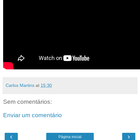
Carlos Martins
at
15:30
Sem comentários:
Enviar um comentário
‹
›
Página inicial