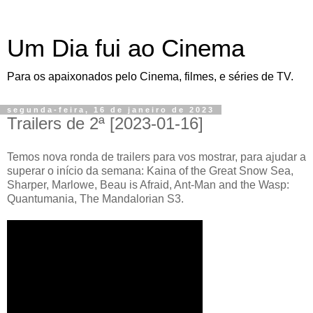
Um Dia fui ao Cinema
Para os apaixonados pelo Cinema, filmes, e séries de TV.
segunda-feira, 16 de janeiro de 2023
Trailers de 2ª [2023-01-16]
Temos nova ronda de trailers para vos mostrar, para ajudar a
superar o início da semana: Kaina of the Great Snow Sea,
Sharper, Marlowe, Beau is Afraid, Ant-Man and the Wasp:
Quantumania, The Mandalorian S3.