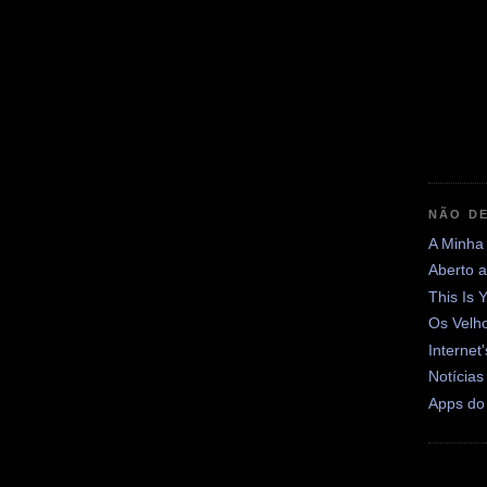
NÃO DE
A Minha
Aberto 
This Is 
Os Velh
Internet
Notícias
Apps do