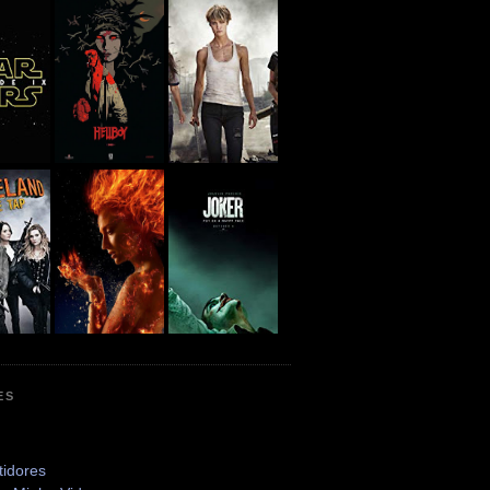
ES
tidores