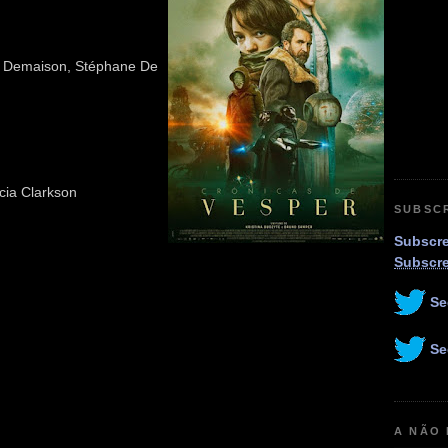
er Demaison, Stéphane De
cia Clarkson
SUBSC
Subscre
Subscr
Se
Se
A NÃO