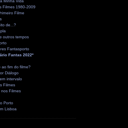
da Minha Vida
s Filmes 1980-2009
rimeiro Filme
s
ito de...?
pla
e outros tempos
orto
res Fantasporto
ário Fantas 2022*
é ao fim do filme?
or Diálogo
em intervalo
s Filmes
 nos Filmes
o Porto
em Lisboa