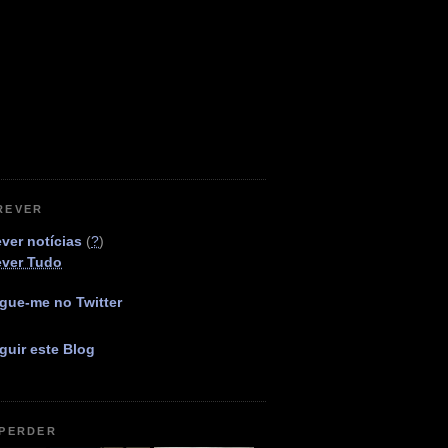
REVER
ver notícias
(
?
)
ever Tudo
gue-me no Twitter
guir este Blog
 PERDER