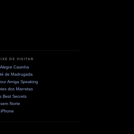
IXE DE VISITAR
 Alegre Casinha
até de Madrugada
Your Amiga Speaking
otes dos Marretas
's Best Secrets
 sem Norte
 iPhone