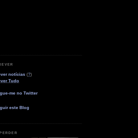
REVER
ver notícias
(
?
)
ever Tudo
gue-me no Twitter
guir este Blog
 PERDER