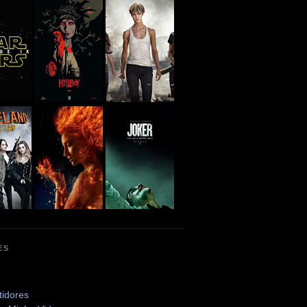
ES
tidores