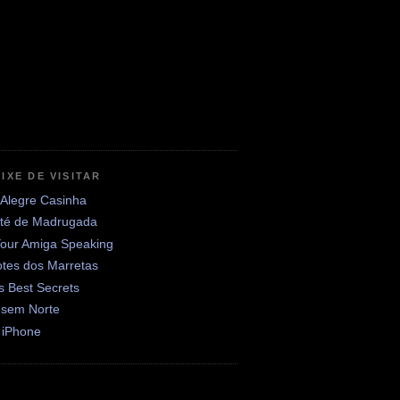
IXE DE VISITAR
 Alegre Casinha
até de Madrugada
Your Amiga Speaking
otes dos Marretas
's Best Secrets
 sem Norte
 iPhone