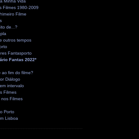
da Minha Vida
s Filmes 1980-2009
rimeiro Filme
s
ito de...?
pla
e outros tempos
orto
res Fantasporto
ário Fantas 2022*
é ao fim do filme?
or Diálogo
em intervalo
s Filmes
 nos Filmes
o Porto
em Lisboa