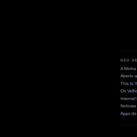
NÃO DE
A Minha
Aberto 
This Is 
Os Velh
Internet
Notícias
Apps do