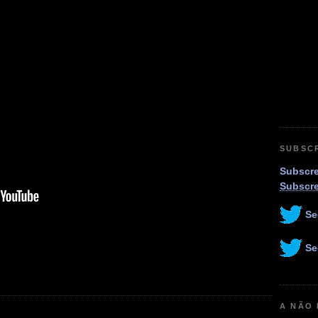
SUBSC
Subscre
Subscr
Se
Se
A NÃO