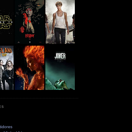
ES
tidores