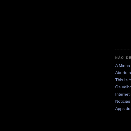
NÃO DE
A Minha
Aberto 
This Is 
Os Velh
Internet
Notícias
Apps do