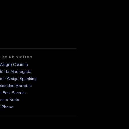
IXE DE VISITAR
 Alegre Casinha
até de Madrugada
Your Amiga Speaking
otes dos Marretas
's Best Secrets
 sem Norte
 iPhone