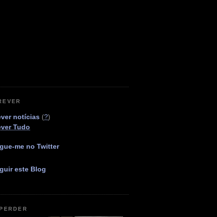
REVER
ver notícias
(
?
)
ever Tudo
gue-me no Twitter
guir este Blog
 PERDER