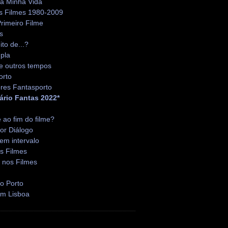
da Minha Vida
s Filmes 1980-2009
rimeiro Filme
s
ito de...?
pla
e outros tempos
orto
res Fantasporto
ário Fantas 2022*
é ao fim do filme?
or Diálogo
em intervalo
s Filmes
 nos Filmes
o Porto
em Lisboa