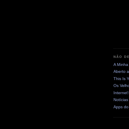
NÃO DE
A Minha
Aberto 
This Is 
Os Velh
Internet
Notícias
Apps do