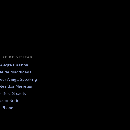
IXE DE VISITAR
 Alegre Casinha
até de Madrugada
Your Amiga Speaking
otes dos Marretas
's Best Secrets
 sem Norte
 iPhone