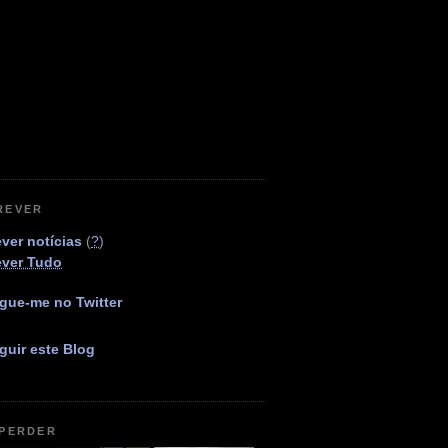
REVER
ver notícias
(
?
)
ever Tudo
gue-me no Twitter
guir este Blog
 PERDER