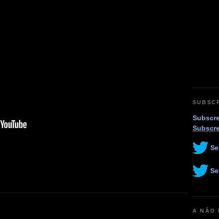
SUBSC
Subscre
Subscr
Se
Se
A NÃO