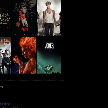
ES
tidores