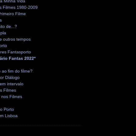
da Minha Vida
s Filmes 1980-2009
rimeiro Filme
s
ito de...?
pla
e outros tempos
orto
res Fantasporto
ário Fantas 2022*
é ao fim do filme?
or Diálogo
em intervalo
s Filmes
 nos Filmes
o Porto
em Lisboa