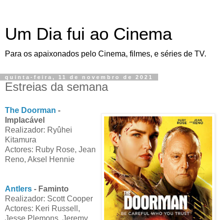
Um Dia fui ao Cinema
Para os apaixonados pelo Cinema, filmes, e séries de TV.
quinta-feira, 11 de novembro de 2021
Estreias da semana
The Doorman
-
Implacável
Realizador: Ryûhei
Kitamura
Actores: Ruby Rose, Jean
Reno, Aksel Hennie
Antlers
- Faminto
Realizador: Scott Cooper
Actores: Keri Russell,
Jesse Plemons, Jeremy