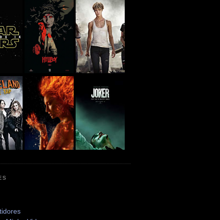
ES
tidores