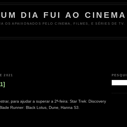
UM DIA FUI AO CINEMA
RA OS APAIXONADOS PELO CINEMA, FILMES, E SÉRIES DE TV.
E 2021
PESQU
1]
trar, para ajudar a superar a 2ª-feira: Star Trek: Discovery
 Blade Runner: Black Lotus, Dune, Hanna S3.