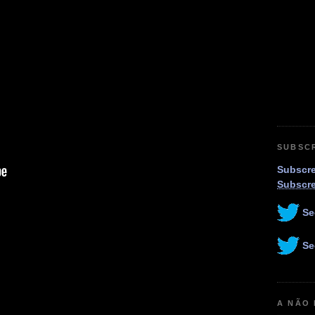
SUBSC
Subscre
Subscr
Se
Se
A NÃO