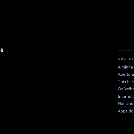
NÃO DE
A Minha
Aberto 
This Is 
Os Velh
Internet
Notícias
Apps do