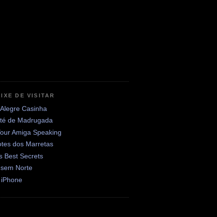
IXE DE VISITAR
 Alegre Casinha
até de Madrugada
Your Amiga Speaking
otes dos Marretas
's Best Secrets
 sem Norte
 iPhone