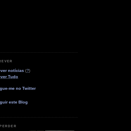
REVER
ver notícias
(
?
)
ever Tudo
gue-me no Twitter
guir este Blog
 PERDER