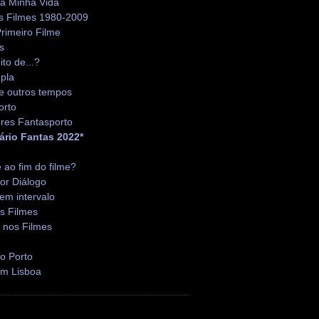
da Minha Vida
s Filmes 1980-2009
rimeiro Filme
s
ito de...?
pla
e outros tempos
orto
res Fantasporto
ário Fantas 2022*
é ao fim do filme?
or Diálogo
em intervalo
s Filmes
 nos Filmes
o Porto
em Lisboa