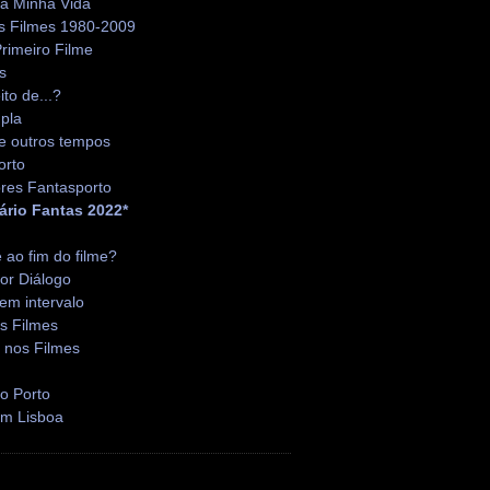
da Minha Vida
s Filmes 1980-2009
rimeiro Filme
s
ito de...?
pla
e outros tempos
orto
res Fantasporto
ário Fantas 2022*
é ao fim do filme?
or Diálogo
em intervalo
s Filmes
 nos Filmes
o Porto
em Lisboa