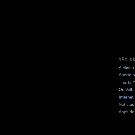
NÃO DE
A Minha
Aberto 
This Is 
Os Velh
Internet
Notícias
Apps do