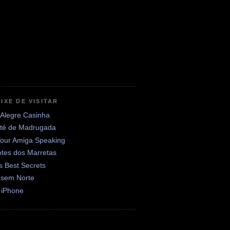
IXE DE VISITAR
 Alegre Casinha
até de Madrugada
Your Amiga Speaking
otes dos Marretas
's Best Secrets
 sem Norte
 iPhone