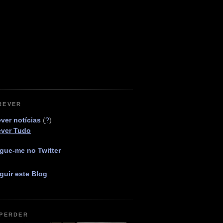
REVER
ver notícias
(
?
)
ever Tudo
gue-me no Twitter
guir este Blog
 PERDER