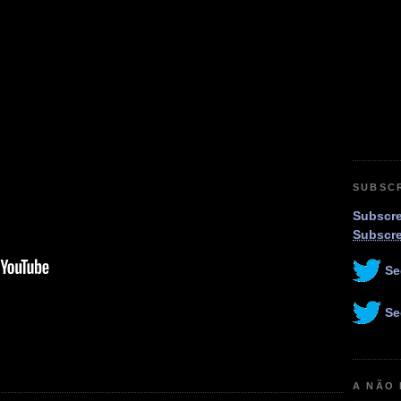
SUBSC
Subscre
Subscr
Se
Se
A NÃO