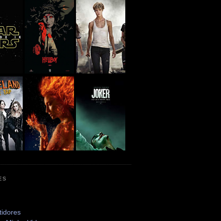
ES
tidores