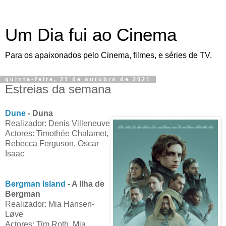
Um Dia fui ao Cinema
Para os apaixonados pelo Cinema, filmes, e séries de TV.
quinta-feira, 21 de outubro de 2021
Estreias da semana
Dune
- Duna
Realizador: Denis Villeneuve
Actores: Timothée Chalamet,
Rebecca Ferguson, Oscar
Isaac
Bergman Island
- A Ilha de
Bergman
Realizador: Mia Hansen-
Løve
Actores: Tim Roth, Mia