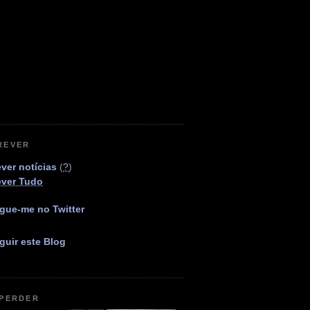
REVER
ver notícias
(
?
)
ever Tudo
gue-me no Twitter
guir este Blog
 PERDER