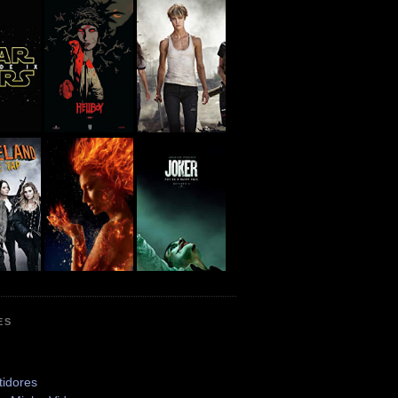
ES
tidores