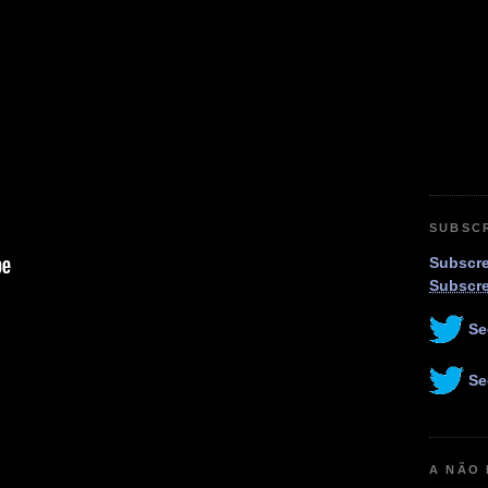
SUBSC
Subscre
Subscr
Se
Se
A NÃO