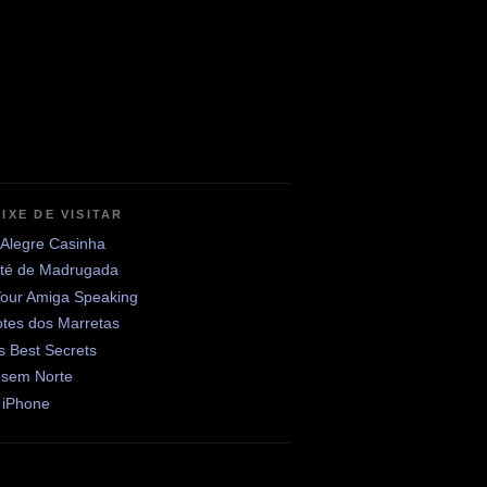
IXE DE VISITAR
 Alegre Casinha
até de Madrugada
Your Amiga Speaking
otes dos Marretas
's Best Secrets
 sem Norte
 iPhone