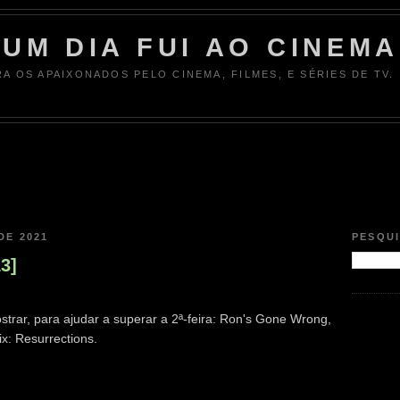
UM DIA FUI AO CINEMA
RA OS APAIXONADOS PELO CINEMA, FILMES, E SÉRIES DE TV.
DE 2021
PESQU
13]
strar, para ajudar a superar a 2ª-feira: Ron's Gone Wrong,
ix: Resurrections.