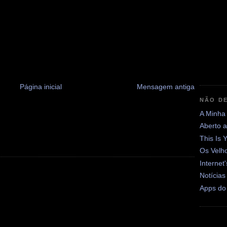
Página inicial
Mensagem antiga
NÃO DE
A Minha
Aberto 
This Is 
Os Velh
Internet
Notícias
Apps do