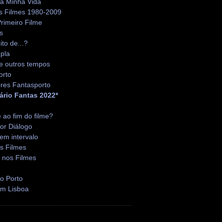
da Minha Vida
s Filmes 1980-2009
rimeiro Filme
s
ito de...?
pla
e outros tempos
orto
res Fantasporto
ário Fantas 2022*
é ao fim do filme?
or Diálogo
em intervalo
s Filmes
 nos Filmes
o Porto
em Lisboa