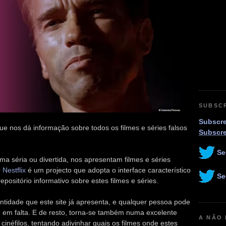
SUBSC
Subscre
ue nos dá informação sobre todos os filmes e séries falsos
Subscr
Se
rma séria ou divertida, nos apresentam filmes e séries
O
Nestflix
é um projecto que adopta o interface característico
Se
epositório informativo sobre estes filmes e séries.
tidade que este site já apresenta, e qualquer pessoa pode
am em falta. E de resto, torna-se também numa excelente
A NÃO
inéfilos, tentando adivinhar quais os filmes onde estes