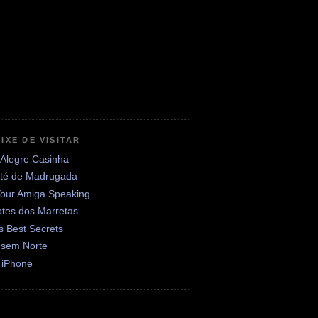
IXE DE VISITAR
 Alegre Casinha
até de Madrugada
Your Amiga Speaking
otes dos Marretas
's Best Secrets
 sem Norte
 iPhone