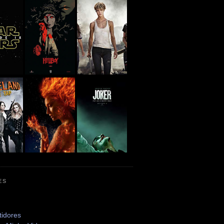
ES
tidores