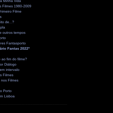
da Minha Vida
s Filmes 1980-2009
rimeiro Filme
s
ito de...?
pla
e outros tempos
orto
res Fantasporto
ário Fantas 2022*
é ao fim do filme?
or Diálogo
em intervalo
s Filmes
 nos Filmes
o Porto
em Lisboa