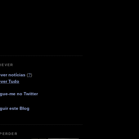
REVER
ver notícias
(
?
)
ever Tudo
gue-me no Twitter
guir este Blog
 PERDER