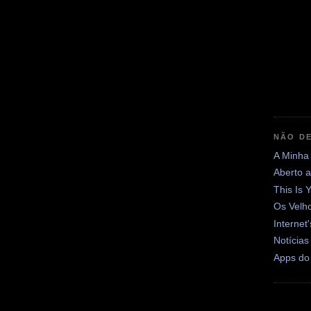
NÃO DE
A Minha
Aberto 
This Is 
Os Velh
Internet
Notícias
Apps do