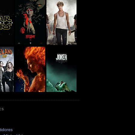
ES
tidores