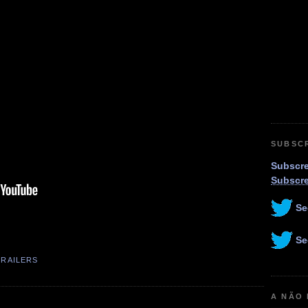
SUBSC
Subscre
Subscr
Se
Se
TRAILERS
A NÃO