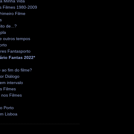
da Minha Vida
s Filmes 1980-2009
rimeiro Filme
s
ito de...?
pla
e outros tempos
orto
res Fantasporto
ário Fantas 2022*
é ao fim do filme?
or Diálogo
em intervalo
s Filmes
 nos Filmes
o Porto
em Lisboa