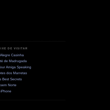
IXE DE VISITAR
 Alegre Casinha
até de Madrugada
Your Amiga Speaking
otes dos Marretas
's Best Secrets
 sem Norte
 iPhone