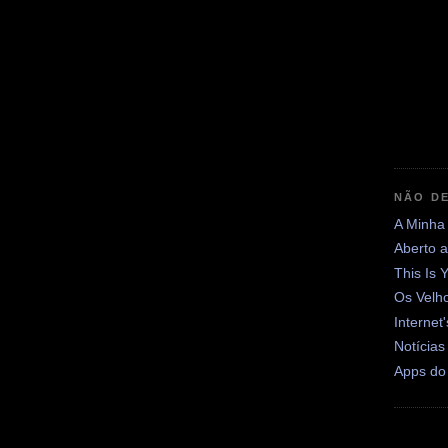
NÃO DE
A Minha
Aberto 
This Is 
Os Velh
Internet
Notícias
Apps do