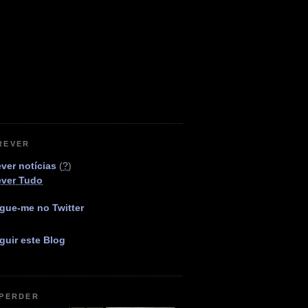
REVER
ver notícias
(
?
)
ever Tudo
gue-me no Twitter
guir este Blog
 PERDER