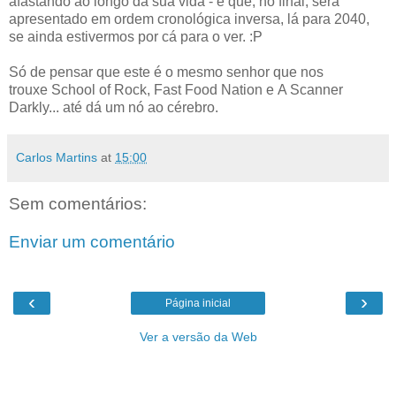
afastando ao longo da sua vida - e que, no final, será
apresentado em ordem cronológica inversa, lá para 2040,
se ainda estivermos por cá para o ver. :P
Só de pensar que este é o mesmo senhor que nos
trouxe School of Rock, Fast Food Nation e A Scanner
Darkly... até dá um nó ao cérebro.
Carlos Martins
at
15:00
Sem comentários:
Enviar um comentário
‹
›
Página inicial
Ver a versão da Web