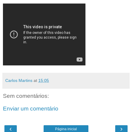
Carlos Martins
at
15:05
Sem comentários:
Enviar um comentário
‹
›
Página inicial