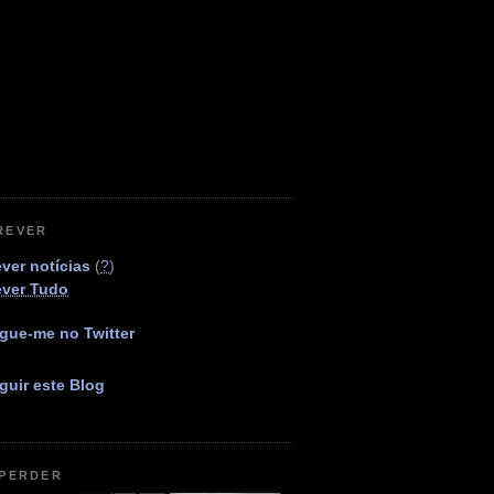
REVER
ver notícias
(
?
)
ever Tudo
gue-me no Twitter
guir este Blog
 PERDER