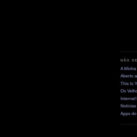
NÃO DE
A Minha
Aberto 
This Is 
Os Velh
Internet
Notícias
Apps do