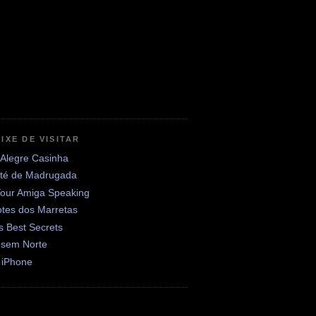
IXE DE VISITAR
 Alegre Casinha
até de Madrugada
Your Amiga Speaking
otes dos Marretas
's Best Secrets
 sem Norte
 iPhone