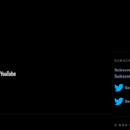
SUBSC
Subscre
Subscr
Se
Se
A NÃO