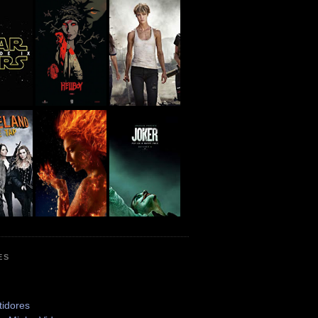
ES
tidores