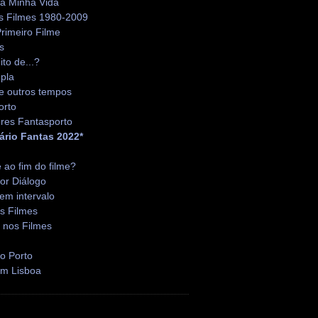
da Minha Vida
s Filmes 1980-2009
rimeiro Filme
s
ito de...?
pla
e outros tempos
orto
res Fantasporto
ário Fantas 2022*
é ao fim do filme?
or Diálogo
em intervalo
s Filmes
 nos Filmes
o Porto
em Lisboa