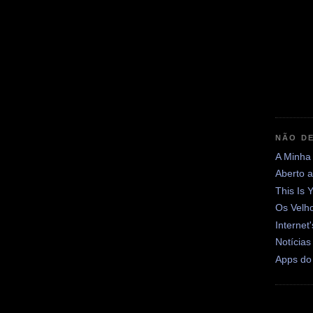
NÃO DE
A Minha
Aberto 
This Is 
Os Velh
Internet
Notícias
Apps do