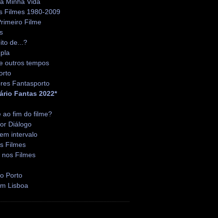
da Minha Vida
s Filmes 1980-2009
rimeiro Filme
s
ito de...?
pla
e outros tempos
orto
res Fantasporto
ário Fantas 2022*
é ao fim do filme?
or Diálogo
em intervalo
s Filmes
 nos Filmes
o Porto
em Lisboa