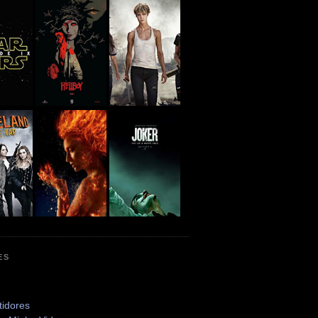
ES
tidores