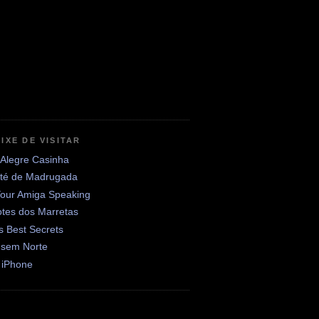
IXE DE VISITAR
 Alegre Casinha
até de Madrugada
Your Amiga Speaking
otes dos Marretas
's Best Secrets
 sem Norte
 iPhone