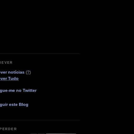
REVER
ver notícias
(
?
)
ever Tudo
gue-me no Twitter
guir este Blog
 PERDER