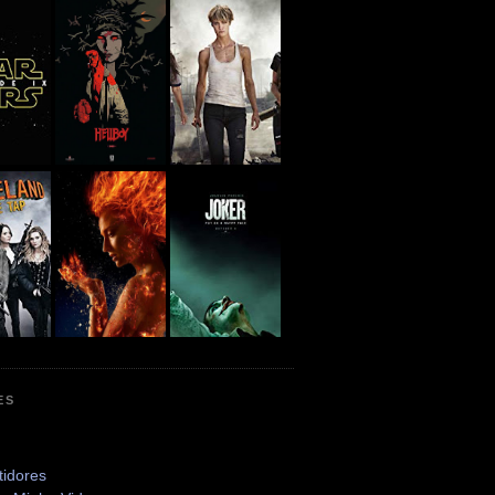
ES
tidores