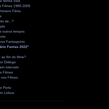
da Minha Vida
s Filmes 1980-2009
rimeiro Filme
s
ito de...?
pla
e outros tempos
orto
res Fantasporto
ário Fantas 2022*
é ao fim do filme?
or Diálogo
em intervalo
s Filmes
 nos Filmes
o Porto
em Lisboa