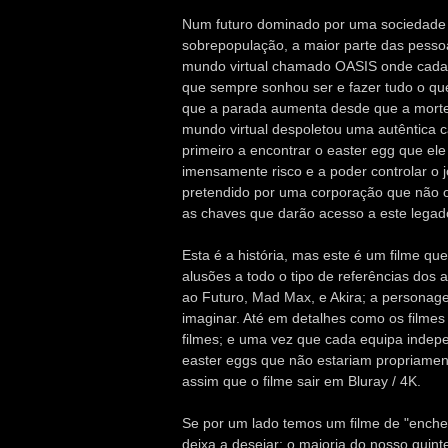
Num futuro dominado por uma sociedade 
sobrepopulação, a maior parte das pesso
mundo virtual chamado OASIS onde cada 
que sempre sonhou ser e fazer tudo o qu
que a parada aumenta desde que a morte
mundo virtual despoletou uma autêntica 
primeiro a encontrar o easter egg que ele 
imensamente risco e a poder controlar o j
pretendido por uma corporação que não o
as chaves que darão acesso a este legad
Esta é a história, mas este é um filme qu
alusões a todo o tipo de referências dos
ao Futuro, Mad Max, e Akira; a personage
imaginar. Até em detalhes como os filmes
filmes; e uma vez que cada equipa indepe
easter eggs que não estariam propriame
assim que o filme sair em Bluray / 4K.
Se por um lado temos um filme de "enche
deixa a desejar: o maioria do nosso quin