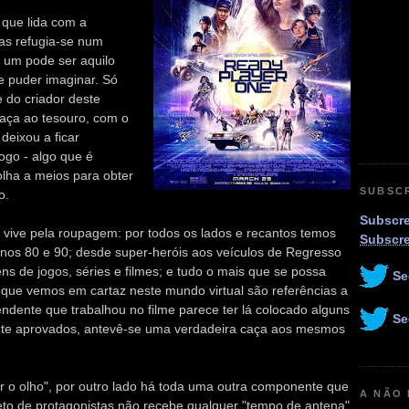
que lida com a
as refugia-se num
um pode ser aquilo
e puder imaginar. Só
 do criador deste
caça ao tesouro, com o
deixou a ficar
ogo - algo que é
lha a meios para obter
SUBSC
o.
Subscre
e vive pela roupagem: por todos os lados e recantos temos
Subscr
 anos 80 e 90; desde super-heróis aos veículos de Regresso
ns de jogos, séries e filmes; e tudo o mais que se possa
Se
 que vemos em cartaz neste mundo virtual são referências a
ndente que trabalhou no filme parece ter lá colocado alguns
Se
nte aprovados, antevê-se uma verdadeira caça aos mesmos
r o olho", por outro lado há toda uma outra componente que
A NÃO
teto de protagonistas não recebe qualquer "tempo de antena"