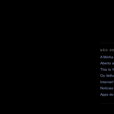
NÃO DE
A Minha
Aberto 
This Is 
Os Velh
Internet
Notícias
Apps do