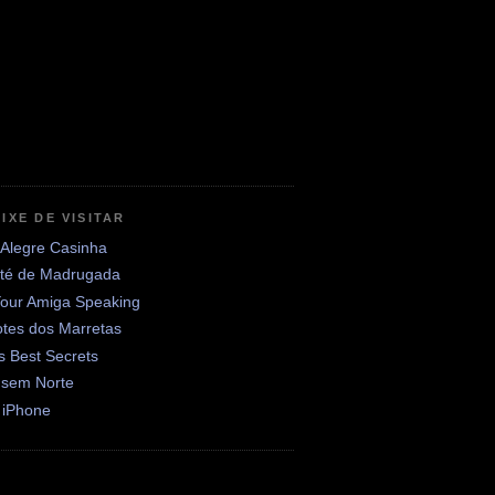
IXE DE VISITAR
 Alegre Casinha
até de Madrugada
Your Amiga Speaking
otes dos Marretas
's Best Secrets
 sem Norte
 iPhone