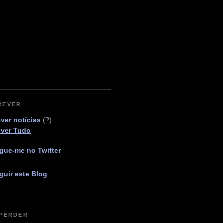
REVER
ver notícias
(
?
)
ever Tudo
gue-me no Twitter
guir este Blog
 PERDER