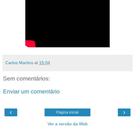
Carlos Martins
at
15:04
Sem comentários:
Enviar um comentário
‹
›
Página inicial
Ver a versão da Web